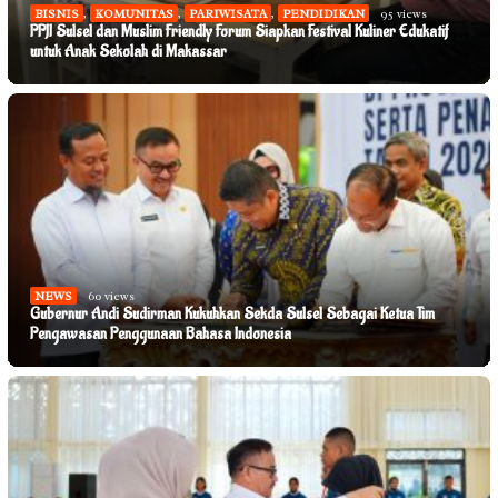
BISNIS
,
KOMUNITAS
,
PARIWISATA
,
PENDIDIKAN
95 views
PPJI Sulsel dan Muslim Friendly Forum Siapkan Festival Kuliner Edukatif
untuk Anak Sekolah di Makassar
NEWS
60 views
Gubernur Andi Sudirman Kukuhkan Sekda Sulsel Sebagai Ketua Tim
Pengawasan Penggunaan Bahasa Indonesia