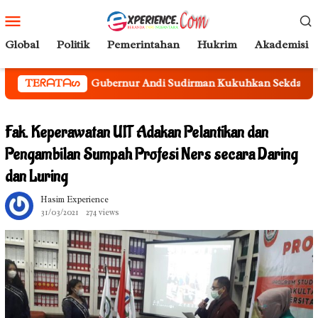
Loncat
Menu
ke
Mobile
konten
Global
Politik
Pemerintahan
Hukrim
Akademisi
r Andi Sudirman Kukuhkan Sekda Sulsel Sebagai Ketua Tim Pen
TEᖇᗩTᗩᔕ
Fak. Keperawatan UIT Adakan Pelantikan dan
Pengambilan Sumpah Profesi Ners secara Daring
dan Luring
Hasim Experience
31/03/2021
274 views