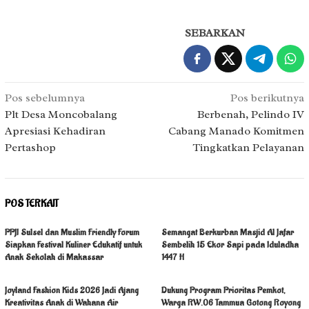
SEBARKAN
Navigasi
Pos sebelumnya
Pos berikutnya
pos
Plt Desa Moncobalang
Berbenah, Pelindo IV
Apresiasi Kehadiran
Cabang Manado Komitmen
Pertashop
Tingkatkan Pelayanan
POS TERKAIT
PPJI Sulsel dan Muslim Friendly Forum
Semangat Berkurban Masjid Al Jafar
Siapkan Festival Kuliner Edukatif untuk
Sembelih 15 Ekor Sapi pada Iduladha
Anak Sekolah di Makassar
1447 H
Joyland Fashion Kids 2026 Jadi Ajang
Dukung Program Prioritas Pemkot,
Kreativitas Anak di Wahana Air
Warga RW.06 Tammua Gotong Royong