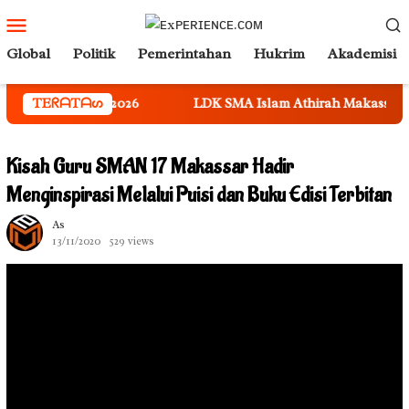
Loncat
Menu
ke
Mobile
Global
Politik
Pemerintahan
Hukrim
Akademisi
konten
Tahun 2026
TEᖇᗩTᗩᔕ
LDK SMA Islam Athirah Makassar 2026: Cetak 
Kisah Guru SMAN 17 Makassar Hadir
Menginspirasi Melalui Puisi dan Buku Edisi Terbitan
As
13/11/2020
529 views