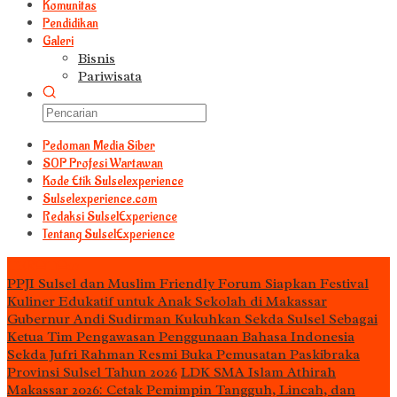
Komunitas
Pendidikan
Galeri
Bisnis
Pariwisata
Pedoman Media Siber
S0P Profesi Wartawan
Kode Etik Sulselexperience
Sulselexperience.com
Redaksi SulselExperience
Tentang SulselExperience
TEᖇᗩTᗩᔕ
PPJI Sulsel dan Muslim Friendly Forum Siapkan Festival
Kuliner Edukatif untuk Anak Sekolah di Makassar
Gubernur Andi Sudirman Kukuhkan Sekda Sulsel Sebagai
Ketua Tim Pengawasan Penggunaan Bahasa Indonesia
Sekda Jufri Rahman Resmi Buka Pemusatan Paskibraka
Provinsi Sulsel Tahun 2026
LDK SMA Islam Athirah
Makassar 2026: Cetak Pemimpin Tangguh, Lincah, dan