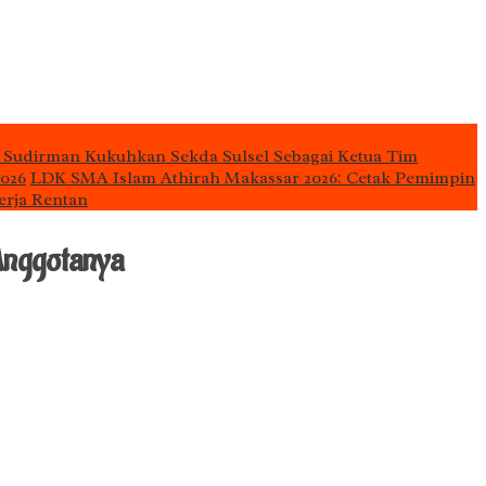
 Sudirman Kukuhkan Sekda Sulsel Sebagai Ketua Tim
2026
LDK SMA Islam Athirah Makassar 2026: Cetak Pemimpin
erja Rentan
Anggotanya