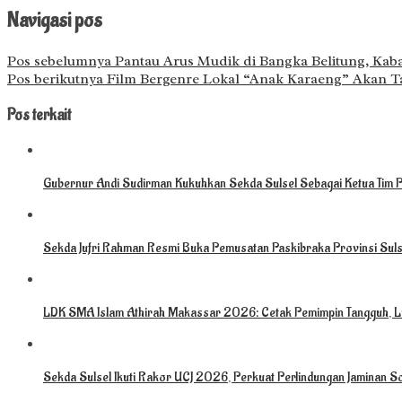
Navigasi pos
Pos sebelumnya
Pantau Arus Mudik di Bangka Belitung, Kabas
Pos berikutnya
Film Bergenre Lokal “Anak Karaeng” Akan Ta
Pos terkait
Gubernur Andi Sudirman Kukuhkan Sekda Sulsel Sebagai Ketua Tim
Sekda Jufri Rahman Resmi Buka Pemusatan Paskibraka Provinsi Sul
LDK SMA Islam Athirah Makassar 2026: Cetak Pemimpin Tangguh, Li
Sekda Sulsel Ikuti Rakor UCJ 2026, Perkuat Perlindungan Jaminan So