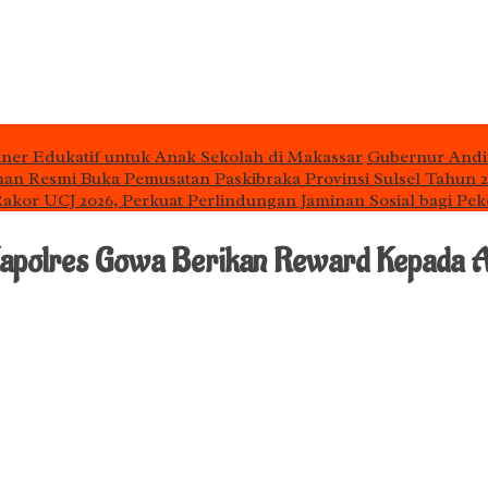
iner Edukatif untuk Anak Sekolah di Makassar
Gubernur Andi
man Resmi Buka Pemusatan Paskibraka Provinsi Sulsel Tahun 
 Rakor UCJ 2026, Perkuat Perlindungan Jaminan Sosial bagi Pek
Kapolres Gowa Berikan Reward Kepada 