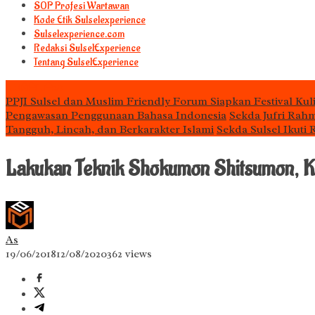
S0P Profesi Wartawan
Kode Etik Sulselexperience
Sulselexperience.com
Redaksi SulselExperience
Tentang SulselExperience
TEᖇᗩTᗩᔕ
PPJI Sulsel dan Muslim Friendly Forum Siapkan Festival Kul
Pengawasan Penggunaan Bahasa Indonesia
Sekda Jufri Rah
Tangguh, Lincah, dan Berkarakter Islami
Sekda Sulsel Ikuti
Lakukan Teknik Shokumon Shitsumon, 
As
19/06/2018
12/08/2020
362 views