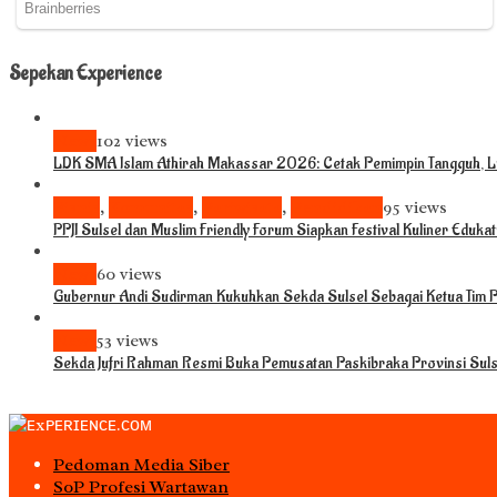
Sepekan Experience
News
102 views
LDK SMA Islam Athirah Makassar 2026: Cetak Pemimpin Tangguh, Li
Bisnis
,
Komunitas
,
Pariwisata
,
Pendidikan
95 views
PPJI Sulsel dan Muslim Friendly Forum Siapkan Festival Kuliner Eduka
News
60 views
Gubernur Andi Sudirman Kukuhkan Sekda Sulsel Sebagai Ketua Tim
News
53 views
Sekda Jufri Rahman Resmi Buka Pemusatan Paskibraka Provinsi Sul
Pedoman Media Siber
S0P Profesi Wartawan