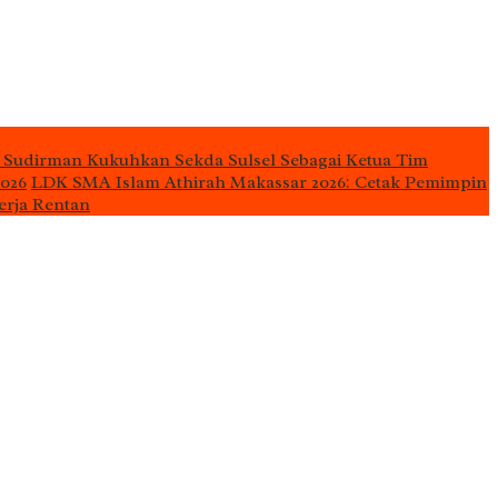
 Sudirman Kukuhkan Sekda Sulsel Sebagai Ketua Tim
2026
LDK SMA Islam Athirah Makassar 2026: Cetak Pemimpin
erja Rentan