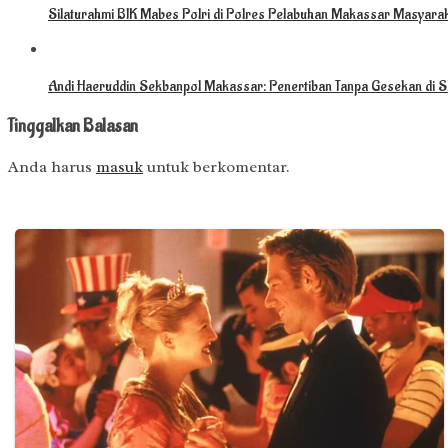
Silaturahmi BIK Mabes Polri di Polres Pelabuhan Makassar Masyarak
Andi Haeruddin Sekbanpol Makassar: Penertiban Tanpa Gesekan di S
Tinggalkan Balasan
Anda harus
masuk
untuk berkomentar.