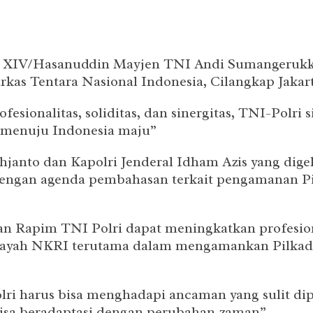
am XIV/Hasanuddin Mayjen TNI Andi Sumangerukk
as Tentara Nasional Indonesia, Cilangkap Jakarta
sionalitas, soliditas, dan sinergitas, TNI-Polri
menuju Indonesia maju”
janto dan Kapolri Jenderal Idham Azis yang dige
 dengan agenda pembahasan terkait pengamanan P
pim TNI Polri dapat meningkatkan profesionalit
ayah NKRI terutama dalam mengamankan Pilkada s
 harus bisa menghadapi ancaman yang sulit dipr
bisa beradaptasi dengan perubahan zaman”.