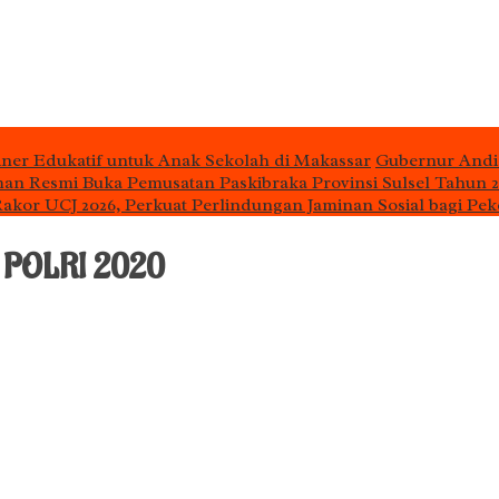
iner Edukatif untuk Anak Sekolah di Makassar
Gubernur Andi
man Resmi Buka Pemusatan Paskibraka Provinsi Sulsel Tahun 
 Rakor UCJ 2026, Perkuat Perlindungan Jaminan Sosial bagi Pek
- POLRI 2020