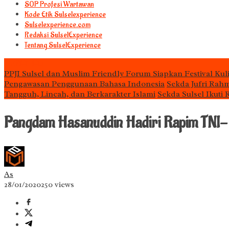
S0P Profesi Wartawan
Kode Etik Sulselexperience
Sulselexperience.com
Redaksi SulselExperience
Tentang SulselExperience
TEᖇᗩTᗩᔕ
PPJI Sulsel dan Muslim Friendly Forum Siapkan Festival Kul
Pengawasan Penggunaan Bahasa Indonesia
Sekda Jufri Rah
Tangguh, Lincah, dan Berkarakter Islami
Sekda Sulsel Ikuti
Pangdam Hasanuddin Hadiri Rapim TNI
As
28/01/2020
250 views