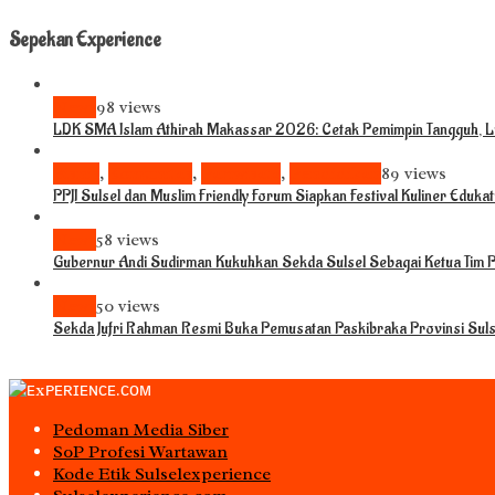
Sepekan Experience
News
98 views
LDK SMA Islam Athirah Makassar 2026: Cetak Pemimpin Tangguh, Li
Bisnis
,
Komunitas
,
Pariwisata
,
Pendidikan
89 views
PPJI Sulsel dan Muslim Friendly Forum Siapkan Festival Kuliner Eduka
News
58 views
Gubernur Andi Sudirman Kukuhkan Sekda Sulsel Sebagai Ketua Tim
News
50 views
Sekda Jufri Rahman Resmi Buka Pemusatan Paskibraka Provinsi Sul
Pedoman Media Siber
S0P Profesi Wartawan
Kode Etik Sulselexperience