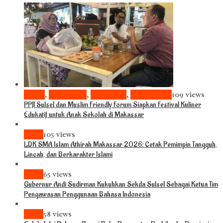
Bisnis
,
Komunitas
,
Pariwisata
,
Pendidikan
109 views
PPJI Sulsel dan Muslim Friendly Forum Siapkan Festival Kuliner
Edukatif untuk Anak Sekolah di Makassar
News
105 views
LDK SMA Islam Athirah Makassar 2026: Cetak Pemimpin Tangguh,
Lincah, dan Berkarakter Islami
News
65 views
Gubernur Andi Sudirman Kukuhkan Sekda Sulsel Sebagai Ketua Tim
Pengawasan Penggunaan Bahasa Indonesia
News
58 views