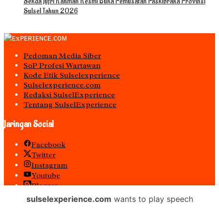
Sekda Jufri Rahman Resmi Buka Pemusatan Paskibraka Provinsi
Sulsel Tahun 2026
Pedoman Media Siber
S0P Profesi Wartawan
Kode Etik Sulselexperience
Sulselexperience.com
Redaksi SulselExperience
Tentang SulselExperience
Jaringan Social
Facebook
Twitter
Instagram
Youtube
Blogger
Spotify
sulselexperience.com
wants to play speech
RSS