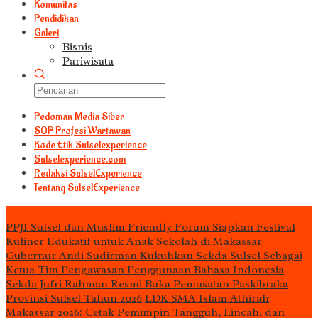
Komunitas
Pendidikan
Galeri
Bisnis
Pariwisata
Pedoman Media Siber
S0P Profesi Wartawan
Kode Etik Sulselexperience
Sulselexperience.com
Redaksi SulselExperience
Tentang SulselExperience
TEᖇᗩTᗩᔕ
PPJI Sulsel dan Muslim Friendly Forum Siapkan Festival
Kuliner Edukatif untuk Anak Sekolah di Makassar
Gubernur Andi Sudirman Kukuhkan Sekda Sulsel Sebagai
Ketua Tim Pengawasan Penggunaan Bahasa Indonesia
Sekda Jufri Rahman Resmi Buka Pemusatan Paskibraka
Provinsi Sulsel Tahun 2026
LDK SMA Islam Athirah
Makassar 2026: Cetak Pemimpin Tangguh, Lincah, dan