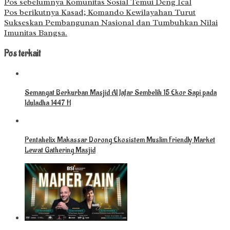
Pos sebelumnya
Komunitas Sosial Temui Deng Ical
Pos berikutnya
Kasad; Komando Kewilayahan Turut
Sukseskan Pembangunan Nasional dan Tumbuhkan Nilai
Imunitas Bangsa.
Pos terkait
Semangat Berkurban Masjid Al Jafar Sembelih 15 Ekor Sapi pada
Iduladha 1447 H
Pentahelix Makassar Dorong Ekosistem Muslim Friendly Market
Lewat Gathering Masjid