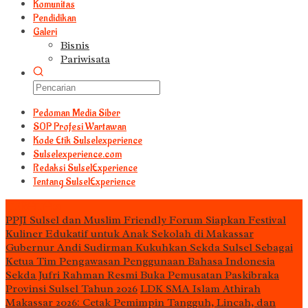
Komunitas
Pendidikan
Galeri
Bisnis
Pariwisata
Pedoman Media Siber
S0P Profesi Wartawan
Kode Etik Sulselexperience
Sulselexperience.com
Redaksi SulselExperience
Tentang SulselExperience
TEᖇᗩTᗩᔕ
PPJI Sulsel dan Muslim Friendly Forum Siapkan Festival
Kuliner Edukatif untuk Anak Sekolah di Makassar
Gubernur Andi Sudirman Kukuhkan Sekda Sulsel Sebagai
Ketua Tim Pengawasan Penggunaan Bahasa Indonesia
Sekda Jufri Rahman Resmi Buka Pemusatan Paskibraka
Provinsi Sulsel Tahun 2026
LDK SMA Islam Athirah
Makassar 2026: Cetak Pemimpin Tangguh, Lincah, dan