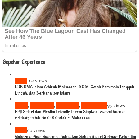
Sepekan Experience
News
102 views
LDK SMA Islam Athirah Makassar 2026: Cetak Pemimpin Tangguh,
Lincah, dan Berkarakter Islami
Bisnis
,
Komunitas
,
Pariwisata
,
Pendidikan
95 views
PPJI Sulsel dan Muslim Friendly Forum Siapkan Festival Kuliner
Edukatif untuk Anak Sekolah di Makassar
News
60 views
Gubernur Andi Sudirman Kukuhkan Sekda Sulsel Sebagai Ketua Tim