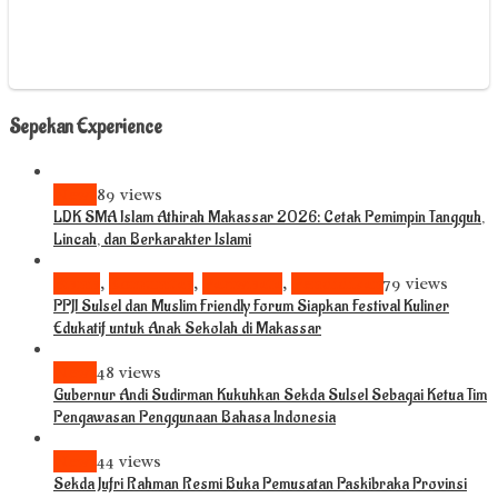
Sepekan Experience
News
89 views
LDK SMA Islam Athirah Makassar 2026: Cetak Pemimpin Tangguh,
Lincah, dan Berkarakter Islami
Bisnis
,
Komunitas
,
Pariwisata
,
Pendidikan
79 views
PPJI Sulsel dan Muslim Friendly Forum Siapkan Festival Kuliner
Edukatif untuk Anak Sekolah di Makassar
News
48 views
Gubernur Andi Sudirman Kukuhkan Sekda Sulsel Sebagai Ketua Tim
Pengawasan Penggunaan Bahasa Indonesia
News
44 views
Sekda Jufri Rahman Resmi Buka Pemusatan Paskibraka Provinsi