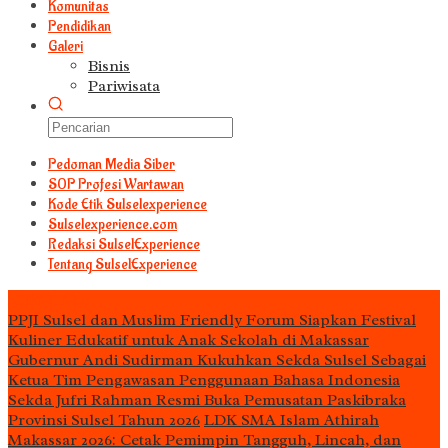
Komunitas
Pendidikan
Galeri
Bisnis
Pariwisata
Pedoman Media Siber
S0P Profesi Wartawan
Kode Etik Sulselexperience
Sulselexperience.com
Redaksi SulselExperience
Tentang SulselExperience
TEᖇᗩTᗩᔕ
PPJI Sulsel dan Muslim Friendly Forum Siapkan Festival
Kuliner Edukatif untuk Anak Sekolah di Makassar
Gubernur Andi Sudirman Kukuhkan Sekda Sulsel Sebagai
Ketua Tim Pengawasan Penggunaan Bahasa Indonesia
Sekda Jufri Rahman Resmi Buka Pemusatan Paskibraka
Provinsi Sulsel Tahun 2026
LDK SMA Islam Athirah
Makassar 2026: Cetak Pemimpin Tangguh, Lincah, dan