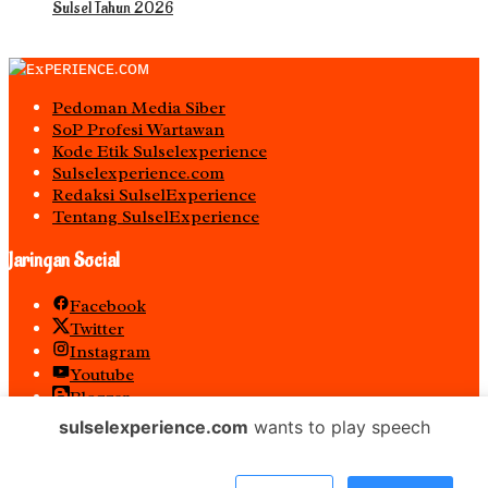
Sulsel Tahun 2026
Pedoman Media Siber
S0P Profesi Wartawan
Kode Etik Sulselexperience
Sulselexperience.com
Redaksi SulselExperience
Tentang SulselExperience
Jaringan Social
Facebook
Twitter
Instagram
Youtube
Blogger
Spotify
sulselexperience.com
wants to play speech
RSS
𝐏𝐓 𝕰𝖝𝖕𝖊𝖗𝖎𝖊𝖓𝖈𝖊 𝕸𝖊𝖉𝖎𝖆 𝖀𝖙𝖆𝖒𝖆 𝕋𝕖𝕣𝕕𝕒𝕗𝕥𝕒𝕣 𝖊-𝕮𝖆𝖙𝖆𝖑𝖔𝖌 𝐁𝐞𝐥𝐚𝐧𝐣𝐚