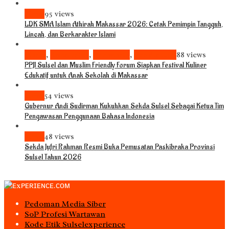
News
95 views
LDK SMA Islam Athirah Makassar 2026: Cetak Pemimpin Tangguh,
Lincah, dan Berkarakter Islami
Bisnis
,
Komunitas
,
Pariwisata
,
Pendidikan
88 views
PPJI Sulsel dan Muslim Friendly Forum Siapkan Festival Kuliner
Edukatif untuk Anak Sekolah di Makassar
News
54 views
Gubernur Andi Sudirman Kukuhkan Sekda Sulsel Sebagai Ketua Tim
Pengawasan Penggunaan Bahasa Indonesia
News
48 views
Sekda Jufri Rahman Resmi Buka Pemusatan Paskibraka Provinsi
Sulsel Tahun 2026
Pedoman Media Siber
S0P Profesi Wartawan
Kode Etik Sulselexperience