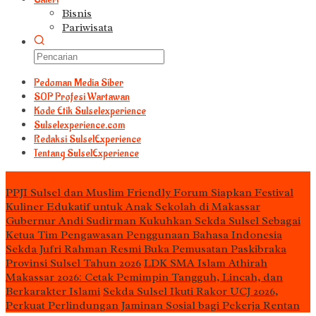
Bisnis
Pariwisata
Pedoman Media Siber
S0P Profesi Wartawan
Kode Etik Sulselexperience
Sulselexperience.com
Redaksi SulselExperience
Tentang SulselExperience
TEᖇᗩTᗩᔕ
PPJI Sulsel dan Muslim Friendly Forum Siapkan Festival
Kuliner Edukatif untuk Anak Sekolah di Makassar
Gubernur Andi Sudirman Kukuhkan Sekda Sulsel Sebagai
Ketua Tim Pengawasan Penggunaan Bahasa Indonesia
Sekda Jufri Rahman Resmi Buka Pemusatan Paskibraka
Provinsi Sulsel Tahun 2026
LDK SMA Islam Athirah
Makassar 2026: Cetak Pemimpin Tangguh, Lincah, dan
Berkarakter Islami
Sekda Sulsel Ikuti Rakor UCJ 2026,
Perkuat Perlindungan Jaminan Sosial bagi Pekerja Rentan