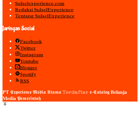
Sulselexperience.com
Redaksi SulselExperience
Tentang SulselExperience
Jaringan Social
Facebook
Twitter
Instagram
Youtube
Blogger
Spotify
RSS
𝐏𝐓 𝕰𝖝𝖕𝖊𝖗𝖎𝖊𝖓𝖈𝖊 𝕸𝖊𝖉𝖎𝖆 𝖀𝖙𝖆𝖒𝖆 𝕋𝕖𝕣𝕕𝕒𝕗𝕥𝕒𝕣 𝖊-𝕮𝖆𝖙𝖆𝖑𝖔𝖌 𝐁𝐞𝐥𝐚𝐧𝐣𝐚
𝐌𝐞𝐝𝐢𝐚 𝕻𝖊𝖒𝖊𝖗𝖎𝖓𝖙𝖆𝖍