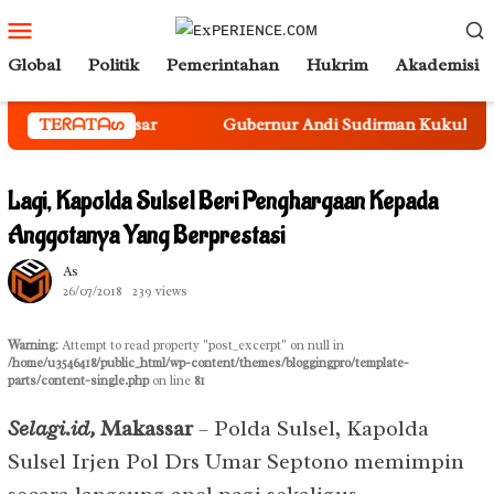
Loncat
Menu
ke
Mobile
Global
Politik
Pemerintahan
Hukrim
Akademisi
konten
 di Makassar
TEᖇᗩTᗩᔕ
Gubernur Andi Sudirman Kukuhkan Sekda Su
Lagi, Kapolda Sulsel Beri Penghargaan Kepada
Anggotanya Yang Berprestasi
As
26/07/2018
239 views
Warning
: Attempt to read property "post_excerpt" on null in
/home/u3546418/public_html/wp-content/themes/bloggingpro/template-
parts/content-single.php
on line
81
Selagi.id,
Makassar
– Polda Sulsel, Kapolda
Sulsel Irjen Pol Drs Umar Septono memimpin