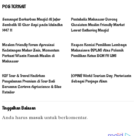
POS TERKAIT
Semangat Berkurban Masjid Al Jafar
Pentahelix Makassar Dorong
Sembelih 15 Ekor Sapi pada Iduladha
Ekosistem Muslim Friendly Market
1447 H
Lewat Gathering Masjid
Moslem Friendly Forum Apresiasi
Respon Komisi Pemilihan Lembaga
Kedatangan Maher Zain, Momentum
Mahasiswa (KPLM) Atas Polemik
Perkuat Wisata Ramah Muslim di
Pemilihan Ketua BEM FH UMI
Makassar
H2F Tour & Travel Hadirkan
[OPINI] World Tourism Day, Pariwisata
Pengalaman Premium di Tour Bali
Sebagai Penjaga Alam
Bersama Corteva Agriscience & Blue
Retailer
Tinggalkan Balasan
Anda harus
masuk
untuk berkomentar.