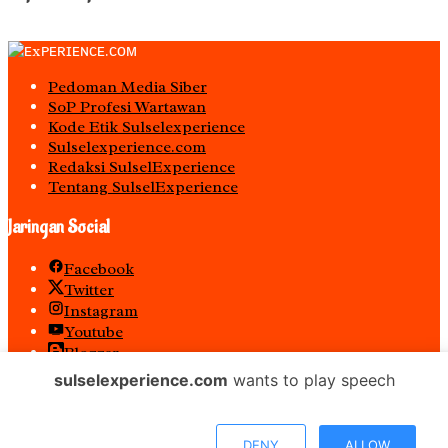
Pedoman Media Siber
S0P Profesi Wartawan
Kode Etik Sulselexperience
Sulselexperience.com
Redaksi SulselExperience
Tentang SulselExperience
Jaringan Social
Facebook
Twitter
Instagram
Youtube
Blogger
Spotify
sulselexperience.com
wants to play speech
RSS
𝐏𝐓 𝕰𝖝𝖕𝖊𝖗𝖎𝖊𝖓𝖈𝖊 𝕸𝖊𝖉𝖎𝖆 𝖀𝖙𝖆𝖒𝖆 𝕋𝕖𝕣𝕕𝕒𝕗𝕥𝕒𝕣 𝖊-𝕮𝖆𝖙𝖆𝖑𝖔𝖌 𝐁𝐞𝐥𝐚𝐧𝐣𝐚
DENY
ALLOW