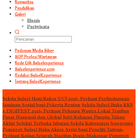
Komunitas
Pendidikan
Galeri
Bisnis
Pariwisata
Pedoman Media Siber
S0P Profesi Wartawan
Kode Etik Sulselexperience
Sulselexperience.com
Redaksi SulselExperience
Tentang SulselExperience
TEᖇᗩTᗩᔕ
Sekda Sulsel Ikuti Rakor UCJ 2026, Perkuat Perlindungan
Jaminan Sosial bagi Pekerja Rentan
Sekda Sulsel Buka KKS
x DIGIFEST 2026, Perkuat Peluang Wastra Lokal Tembus
Pasar Nasional dan Global
Jufri Rahman Pimpin Tahap
Akhir Seleksi Terbuka Jabatan Sekda Kabupaten Jeneponto
Pemprov Sulsel Buka Akses Arsip bagi Peneliti Taiwan,
Perkuat Kajian Sejarah Maritim Bugis-Makassar
Pemprov