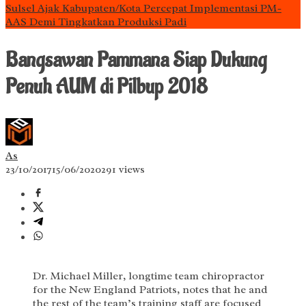
Sulsel Ajak Kabupaten/Kota Percepat Implementasi PM-
AAS Demi Tingkatkan Produksi Padi
Bangsawan Pammana Siap Dukung
Penuh AUM di Pilbup 2018
As
23/10/2017
15/06/2020
291 views
Dr. Michael Miller, longtime team chiropractor
for the New England Patriots, notes that he and
the rest of the team’s training staff are focused