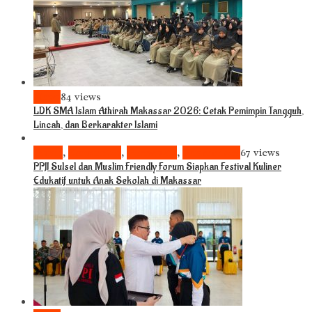
News
84 views
LDK SMA Islam Athirah Makassar 2026: Cetak Pemimpin Tangguh,
Lincah, dan Berkarakter Islami
Bisnis
,
Komunitas
,
Pariwisata
,
Pendidikan
67 views
PPJI Sulsel dan Muslim Friendly Forum Siapkan Festival Kuliner
Edukatif untuk Anak Sekolah di Makassar