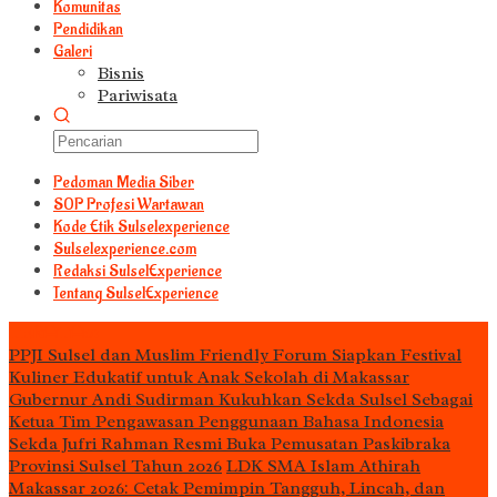
Komunitas
Pendidikan
Galeri
Bisnis
Pariwisata
Pedoman Media Siber
S0P Profesi Wartawan
Kode Etik Sulselexperience
Sulselexperience.com
Redaksi SulselExperience
Tentang SulselExperience
TEᖇᗩTᗩᔕ
PPJI Sulsel dan Muslim Friendly Forum Siapkan Festival
Kuliner Edukatif untuk Anak Sekolah di Makassar
Gubernur Andi Sudirman Kukuhkan Sekda Sulsel Sebagai
Ketua Tim Pengawasan Penggunaan Bahasa Indonesia
Sekda Jufri Rahman Resmi Buka Pemusatan Paskibraka
Provinsi Sulsel Tahun 2026
LDK SMA Islam Athirah
Makassar 2026: Cetak Pemimpin Tangguh, Lincah, dan