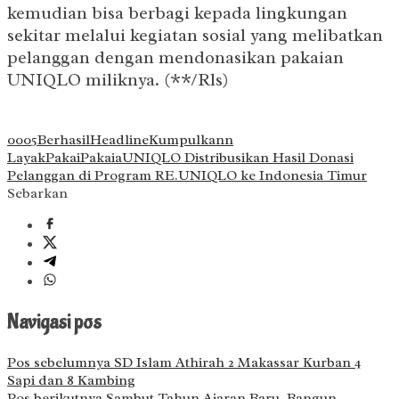
kemudian bisa berbagi kepada lingkungan
sekitar melalui kegiatan sosial yang melibatkan
pelanggan dengan mendonasikan pakaian
UNIQLO miliknya. (**/Rls)
000
5
Berhasil
Headline
Kumpulkan
n
Layak
Pakai
Pakaia
UNIQLO Distribusikan Hasil Donasi
Pelanggan di Program RE.UNIQLO ke Indonesia Timur
Sebarkan
Navigasi pos
Pos sebelumnya
SD Islam Athirah 2 Makassar Kurban 4
Sapi dan 8 Kambing
Pos berikutnya
Sambut Tahun Ajaran Baru, Bangun