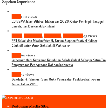
Sepekan Experience
News
100 views
LDK SMA Islam Athirah Makassar 2026: Cetak Pemimpin Tangguh,
Lincah, dan Berkarakter Islami
Bisnis
,
Komunitas
,
Pariwisata
,
Pendidikan
95 views
PPJI Sulsel dan Muslim Friendly Forum Siapkan Festival Kuliner
Edukatif untuk Anak Sekolah di Makassar
News
60 views
Gubernur Andi Sudirman Kukuhkan Sekda Sulsel Sebagai Ketua Tim
Pengawasan Penggunaan Bahasa Indonesia
News
52 views
Sekda Jufri Rahman Resmi Buka Pemusatan Paskibraka Provinsi
Sulsel Tahun 2026
Pedoman Media Siber