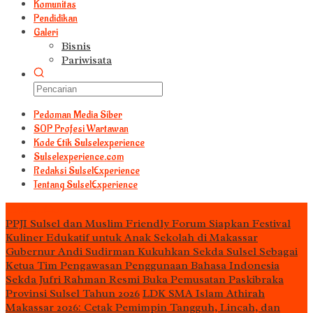
Komunitas
Pendidikan
Galeri
Bisnis
Pariwisata
Pedoman Media Siber
S0P Profesi Wartawan
Kode Etik Sulselexperience
Sulselexperience.com
Redaksi SulselExperience
Tentang SulselExperience
TEᖇᗩTᗩᔕ
PPJI Sulsel dan Muslim Friendly Forum Siapkan Festival
Kuliner Edukatif untuk Anak Sekolah di Makassar
Gubernur Andi Sudirman Kukuhkan Sekda Sulsel Sebagai
Ketua Tim Pengawasan Penggunaan Bahasa Indonesia
Sekda Jufri Rahman Resmi Buka Pemusatan Paskibraka
Provinsi Sulsel Tahun 2026
LDK SMA Islam Athirah
Makassar 2026: Cetak Pemimpin Tangguh, Lincah, dan