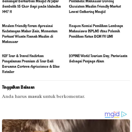
Semangat Berkurban Masjid Al Jafar
Pentahelix Makassar Dorong
Sembelih 15 Ekor Sapi pada Iduladha
Ekosistem Muslim Friendly Market
1447 H
Lewat Gathering Masjid
Moslem Friendly Forum Apresiasi
Respon Komisi Pemilihan Lembaga
Kedatangan Maher Zain, Momentum
Mahasiswa (KPLM) Atas Polemik
Perkuat Wisata Ramah Muslim di
Pemilihan Ketua BEM FH UMI
Makassar
H2F Tour & Travel Hadirkan
[OPINI] World Tourism Day, Pariwisata
Pengalaman Premium di Tour Bali
Sebagai Penjaga Alam
Bersama Corteva Agriscience & Blue
Retailer
Tinggalkan Balasan
Anda harus
masuk
untuk berkomentar.