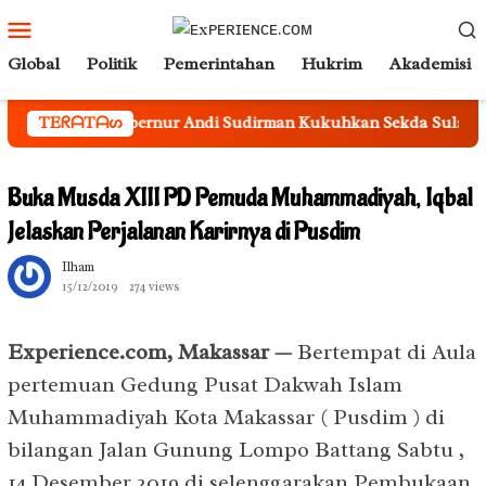
Loncat
Menu
ke
Mobile
Global
Politik
Pemerintahan
Hukrim
Akademisi
konten
Gubernur Andi Sudirman Kukuhkan Sekda Sulsel Sebagai Ke
TEᖇᗩTᗩᔕ
Buka Musda XIII PD Pemuda Muhammadiyah, Iqbal
Jelaskan Perjalanan Karirnya di Pusdim
Ilham
15/12/2019
274 views
Experience.com, Makassar —
Bertempat di Aula
pertemuan Gedung Pusat Dakwah Islam
Muhammadiyah Kota Makassar ( Pusdim ) di
bilangan Jalan Gunung Lompo Battang Sabtu ,
14 Desember 2019 di selenggarakan Pembukaan