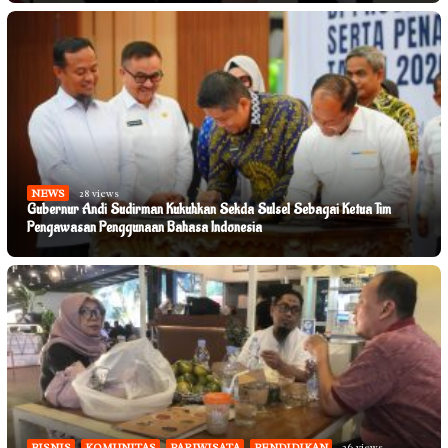
NEWS
28 views
Gubernur Andi Sudirman Kukuhkan Sekda Sulsel Sebagai Ketua Tim
Pengawasan Penggunaan Bahasa Indonesia
BISNIS
,
KOMUNITAS
,
PARIWISATA
,
PENDIDIKAN
26 views