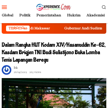
Loncat
Menu
ke
Mobile
konten
Global
Politik
Pemerintahan
Hukrim
Akademisi
akassar
TEᖇᗩTᗩᔕ
Gubernur Andi Sudirman Kukuhkan Sekda Sulsel
Dalam Rangka HUT Kodam XIV/Hasanuddin Ke-62,
Kasdam Brigjen TNI Budi Sulistijono Buka Lomba
Tenis Lapangan Beregu
Itk
26/04/2019
263 views