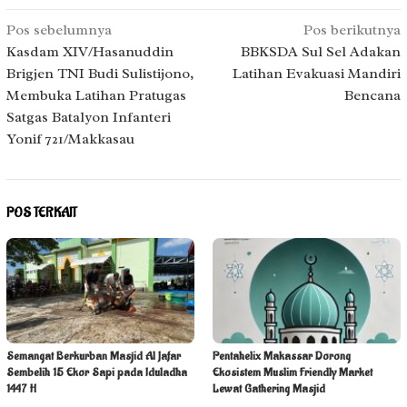
Navigasi
Pos sebelumnya
Pos berikutnya
pos
Kasdam XIV/Hasanuddin
BBKSDA Sul Sel Adakan
Brigjen TNI Budi Sulistijono,
Latihan Evakuasi Mandiri
Membuka Latihan Pratugas
Bencana
Satgas Batalyon Infanteri
Yonif 721/Makkasau
POS TERKAIT
Semangat Berkurban Masjid Al Jafar
Pentahelix Makassar Dorong
Sembelih 15 Ekor Sapi pada Iduladha
Ekosistem Muslim Friendly Market
1447 H
Lewat Gathering Masjid