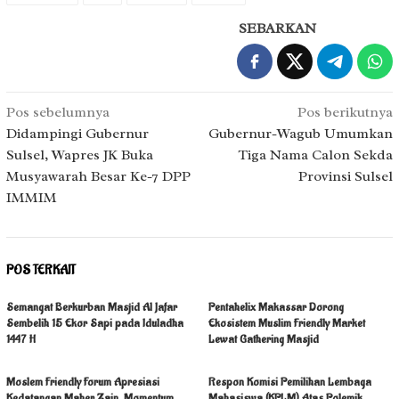
SEBARKAN
Navigasi
Pos sebelumnya
Pos berikutnya
pos
Didampingi Gubernur
Gubernur-Wagub Umumkan
Sulsel, Wapres JK Buka
Tiga Nama Calon Sekda
Musyawarah Besar Ke-7 DPP
Provinsi Sulsel
IMMIM
POS TERKAIT
Semangat Berkurban Masjid Al Jafar
Pentahelix Makassar Dorong
Sembelih 15 Ekor Sapi pada Iduladha
Ekosistem Muslim Friendly Market
1447 H
Lewat Gathering Masjid
Moslem Friendly Forum Apresiasi
Respon Komisi Pemilihan Lembaga
Kedatangan Maher Zain, Momentum
Mahasiswa (KPLM) Atas Polemik