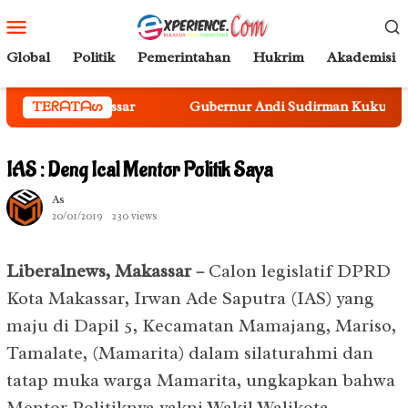
Loncat
Menu
ke
Mobile
konten
Global
Politik
Pemerintahan
Hukrim
Akademisi
ssar
TEᖇᗩTᗩᔕ
Gubernur Andi Sudirman Kukuhkan Sekda Sulsel Se
IAS : Deng Ical Mentor Politik Saya
As
20/01/2019
230 views
Liberalnews, Makassar –
Calon legislatif DPRD
Kota Makassar, Irwan Ade Saputra (IAS) yang
maju di Dapil 5, Kecamatan Mamajang, Mariso,
Tamalate, (Mamarita) dalam silaturahmi dan
tatap muka warga Mamarita, ungkapkan bahwa
Mentor Politiknya yakni Wakil Walikota