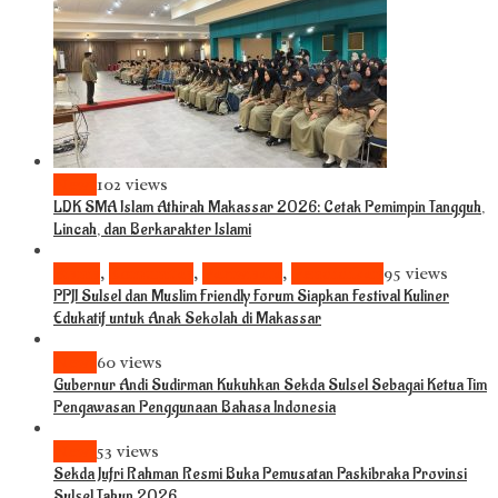
News
102 views
LDK SMA Islam Athirah Makassar 2026: Cetak Pemimpin Tangguh,
Lincah, dan Berkarakter Islami
Bisnis
,
Komunitas
,
Pariwisata
,
Pendidikan
95 views
PPJI Sulsel dan Muslim Friendly Forum Siapkan Festival Kuliner
Edukatif untuk Anak Sekolah di Makassar
News
60 views
Gubernur Andi Sudirman Kukuhkan Sekda Sulsel Sebagai Ketua Tim
Pengawasan Penggunaan Bahasa Indonesia
News
53 views
Sekda Jufri Rahman Resmi Buka Pemusatan Paskibraka Provinsi
Sulsel Tahun 2026