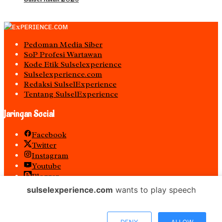
Pedoman Media Siber
S0P Profesi Wartawan
Kode Etik Sulselexperience
Sulselexperience.com
Redaksi SulselExperience
Tentang SulselExperience
Jaringan Social
Facebook
Twitter
Instagram
Youtube
Blogger
Spotify
sulselexperience.com
wants to play speech
RSS
𝐏𝐓 𝕰𝖝𝖕𝖊𝖗𝖎𝖊𝖓𝖈𝖊 𝕸𝖊𝖉𝖎𝖆 𝖀𝖙𝖆𝖒𝖆 𝕋𝕖𝕣𝕕𝕒𝕗𝕥𝕒𝕣 𝖊-𝕮𝖆𝖙𝖆𝖑𝖔𝖌 𝐁𝐞𝐥𝐚𝐧𝐣𝐚
DENY
ALLOW