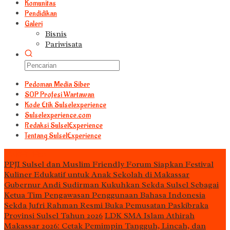
Komunitas
Pendidikan
Galeri
Bisnis
Pariwisata
Pedoman Media Siber
S0P Profesi Wartawan
Kode Etik Sulselexperience
Sulselexperience.com
Redaksi SulselExperience
Tentang SulselExperience
TEᖇᗩTᗩᔕ
PPJI Sulsel dan Muslim Friendly Forum Siapkan Festival
Kuliner Edukatif untuk Anak Sekolah di Makassar
Gubernur Andi Sudirman Kukuhkan Sekda Sulsel Sebagai
Ketua Tim Pengawasan Penggunaan Bahasa Indonesia
Sekda Jufri Rahman Resmi Buka Pemusatan Paskibraka
Provinsi Sulsel Tahun 2026
LDK SMA Islam Athirah
Makassar 2026: Cetak Pemimpin Tangguh, Lincah, dan