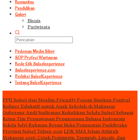
Komunitas
Pendidikan
Galeri
Bisnis
Pariwisata
Pedoman Media Siber
S0P Profesi Wartawan
Kode Etik Sulselexperience
Sulselexperience.com
Redaksi SulselExperience
Tentang SulselExperience
TEᖇᗩTᗩᔕ
PPJI Sulsel dan Muslim Friendly Forum Siapkan Festival
Kuliner Edukatif untuk Anak Sekolah di Makassar
Gubernur Andi Sudirman Kukuhkan Sekda Sulsel Sebagai
Ketua Tim Pengawasan Penggunaan Bahasa Indonesia
Sekda Jufri Rahman Resmi Buka Pemusatan Paskibraka
Provinsi Sulsel Tahun 2026
LDK SMA Islam Athirah
Makassar 2026: Cetak Pemimpin Tangguh, Lincah, dan