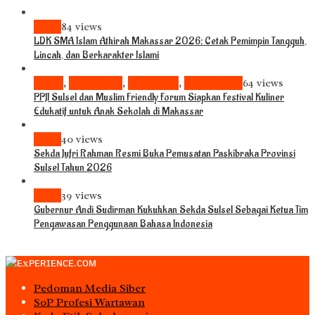
News
84 views
LDK SMA Islam Athirah Makassar 2026: Cetak Pemimpin Tangguh,
Lincah, dan Berkarakter Islami
Bisnis
,
Komunitas
,
Pariwisata
,
Pendidikan
64 views
PPJI Sulsel dan Muslim Friendly Forum Siapkan Festival Kuliner
Edukatif untuk Anak Sekolah di Makassar
News
40 views
Sekda Jufri Rahman Resmi Buka Pemusatan Paskibraka Provinsi
Sulsel Tahun 2026
News
39 views
Gubernur Andi Sudirman Kukuhkan Sekda Sulsel Sebagai Ketua Tim
Pengawasan Penggunaan Bahasa Indonesia
Pedoman Media Siber
S0P Profesi Wartawan