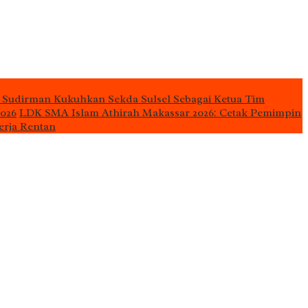
 Sudirman Kukuhkan Sekda Sulsel Sebagai Ketua Tim
2026
LDK SMA Islam Athirah Makassar 2026: Cetak Pemimpin
erja Rentan