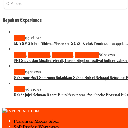
Sepekan Experience
News
94 views
LDK SMA Islam Athirah Makassar 2026: Cetak Pemimpin Tangguh, Li
Bisnis
,
Komunitas
,
Pariwisata
,
Pendidikan
86 views
PPJI Sulsel dan Muslim Friendly Forum Siapkan Festival Kuliner Eduka
News
54 views
Gubernur Andi Sudirman Kukuhkan Sekda Sulsel Sebagai Ketua Tim
News
46 views
Sekda Jufri Rahman Resmi Buka Pemusatan Paskibraka Provinsi Sul
Pedoman Media Siber
S0P Profesi Wartawan