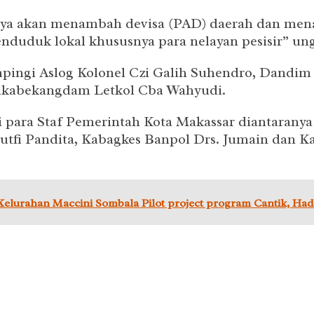
unya akan menambah devisa (PAD) daerah dan men
uduk lokal khususnya para nelayan pesisir” ung
mpingi Aslog Kolonel Czi Galih Suhendro, Dandi
akabekangdam Letkol Cba Wahyudi.
para Staf Pemerintah Kota Makassar diantaranya A
 Lutfi Pandita, Kabagkes Banpol Drs. Jumain dan
lurahan Maccini Sombala Pilot project program Cantik, Had