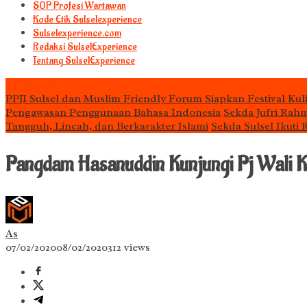
S0P Profesi Wartawan
Kode Etik Sulselexperience
Sulselexperience.com
Redaksi SulselExperience
Tentang SulselExperience
TEᖇᗩTᗩᔕ
PPJI Sulsel dan Muslim Friendly Forum Siapkan Festival Kul
Pengawasan Penggunaan Bahasa Indonesia
Sekda Jufri Rah
Tangguh, Lincah, dan Berkarakter Islami
Sekda Sulsel Ikuti
Pangdam Hasanuddin Kunjungi Pj Wali K
As
07/02/2020
08/02/2020
312 views