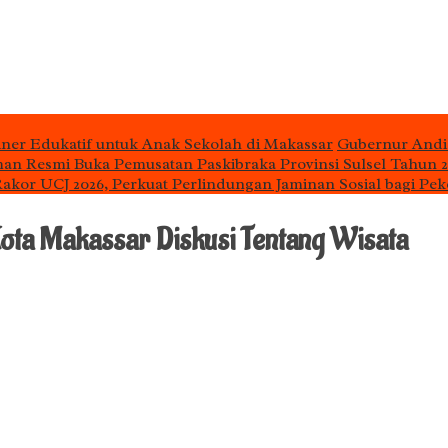
iner Edukatif untuk Anak Sekolah di Makassar
Gubernur Andi
man Resmi Buka Pemusatan Paskibraka Provinsi Sulsel Tahun 
 Rakor UCJ 2026, Perkuat Perlindungan Jaminan Sosial bagi Pek
ota Makassar Diskusi Tentang Wisata