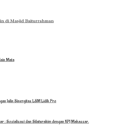
n di Masjid Baiturrahman
ain Mata
an Jalin Sinergitas LSM Lidik Pro
r : Sosialisasi dan Silaturahim dengan KPJ Makassar.