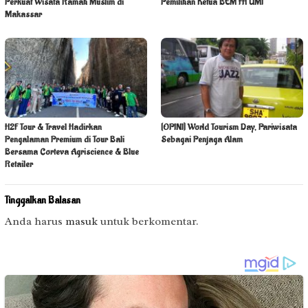
Perkuat Wisata Ramah Muslim di
Pemilihan Ketua BEM FH UMI
Makassar
H2F Tour & Travel Hadirkan
[OPINI] World Tourism Day, Pariwisata
Pengalaman Premium di Tour Bali
Sebagai Penjaga Alam
Bersama Corteva Agriscience & Blue
Retailer
Tinggalkan Balasan
Anda harus
masuk
untuk berkomentar.