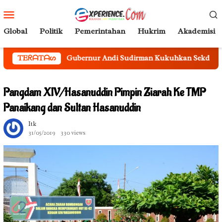
Loncat
Menu
ke
Mobile
konten
Global
Politik
Pemerintahan
Hukrim
Akademisi
ernur Andi Sudirman Kukuhkan Sekda Sulsel Sebagai Ketua Ti
TEᖇᗩTᗩᔕ
Pangdam XIV/Hasanuddin Pimpin Ziarah Ke TMP
Panaikang dan Sultan Hasanuddin
Itk
31/05/2019
330 views