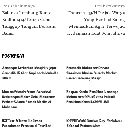
Navigasi
Pos sebelumnya
Pos berikutnya
pos
Babinsa Lembang Rante
Danrem 143/HO Ajak Warga
Kodim 1414/Toraja Cepat
Yang Bertikai Saling
Tanggap Tangani Bencana
Memaafkan Agar Terwujud
Banjir
Kedamaian Buat Seluruhnya
POS TERKAIT
Semangat Berkurban Masjid Al Jafar
Pentahelix Makassar Dorong
Sembelih 15 Ekor Sapi pada Iduladha
Ekosistem Muslim Friendly Market
1447 H
Lewat Gathering Masjid
Moslem Friendly Forum Apresiasi
Respon Komisi Pemilihan Lembaga
Kedatangan Maher Zain, Momentum
Mahasiswa (KPLM) Atas Polemik
Perkuat Wisata Ramah Muslim di
Pemilihan Ketua BEM FH UMI
Makassar
H2F Tour & Travel Hadirkan
[OPINI] World Tourism Day, Pariwisata
Pengalaman Premium di Tour Bali
Sebagai Penjaga Alam