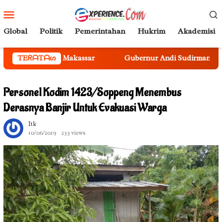
Loncat
Menu
ke
Mobile
konten
Global
Politik
Pemerintahan
Hukrim
Akademisi
lah di Makassar
TEᖇᗩTᗩᔕ
Gubernur Andi Sudirman Kukuhkan Sekda
Personel Kodim 1423/Soppeng Menembus
Derasnya Banjir Untuk Evakuasi Warga
Itk
10/06/2019
233 views