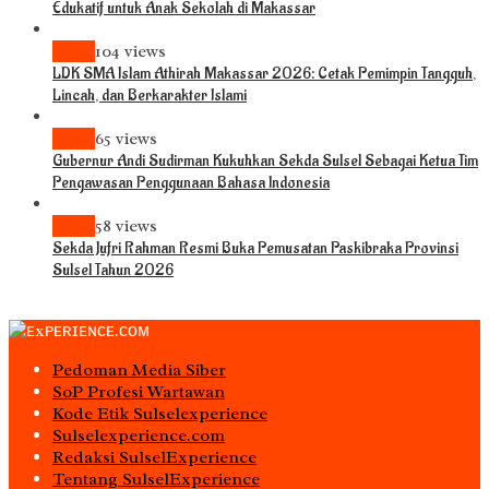
Edukatif untuk Anak Sekolah di Makassar
News
104 views
LDK SMA Islam Athirah Makassar 2026: Cetak Pemimpin Tangguh,
Lincah, dan Berkarakter Islami
News
65 views
Gubernur Andi Sudirman Kukuhkan Sekda Sulsel Sebagai Ketua Tim
Pengawasan Penggunaan Bahasa Indonesia
News
58 views
Sekda Jufri Rahman Resmi Buka Pemusatan Paskibraka Provinsi
Sulsel Tahun 2026
Pedoman Media Siber
S0P Profesi Wartawan
Kode Etik Sulselexperience
Sulselexperience.com
Redaksi SulselExperience
Tentang SulselExperience