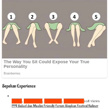
Sepekan Experience
Bisnis
,
Komunitas
,
Pariwisata
,
Pendidikan
108 views
PPJI Sulsel dan Muslim Friendly Forum Siapkan Festival Kuliner