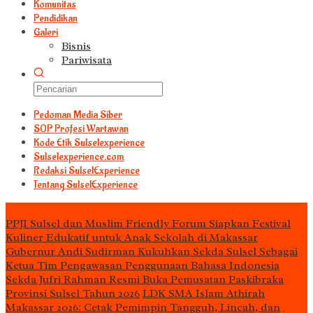
Komunitas
Pendidikan
Galeri
Bisnis
Pariwisata
Pedoman Media Siber
S0P Profesi Wartawan
Kode Etik Sulselexperience
Sulselexperience.com
Redaksi SulselExperience
Tentang SulselExperience
TEᖇᗩTᗩᔕ
PPJI Sulsel dan Muslim Friendly Forum Siapkan Festival
Kuliner Edukatif untuk Anak Sekolah di Makassar
Gubernur Andi Sudirman Kukuhkan Sekda Sulsel Sebagai
Ketua Tim Pengawasan Penggunaan Bahasa Indonesia
Sekda Jufri Rahman Resmi Buka Pemusatan Paskibraka
Provinsi Sulsel Tahun 2026
LDK SMA Islam Athirah
Makassar 2026: Cetak Pemimpin Tangguh, Lincah, dan