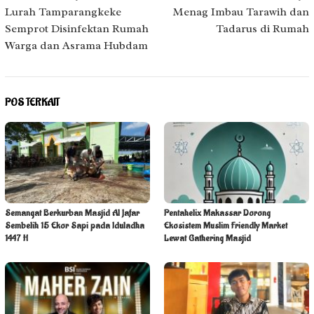
pos
Lurah Tamparangkeke
Menag Imbau Tarawih dan
Semprot Disinfektan Rumah
Tadarus di Rumah
Warga dan Asrama Hubdam
POS TERKAIT
Semangat Berkurban Masjid Al Jafar
Pentahelix Makassar Dorong
Sembelih 15 Ekor Sapi pada Iduladha
Ekosistem Muslim Friendly Market
1447 H
Lewat Gathering Masjid