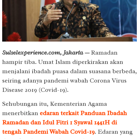
Sulselexperience.com, Jakarta —
Ramadan
hampir tiba. Umat Islam diperkirakan akan
menjalani ibadah puasa dalam suasana berbeda,
seiring adanya pandemi wabah Corona Virus
Disease 2019 (Covid-19).
Sehubungan itu, Kementerian Agama
menerbitkan
edaran terkait Panduan Ibadah
Ramadan dan Idul Fitri 1 Syawal 1441H di
tengah Pandemi Wabah Covid-19
. Edaran yang