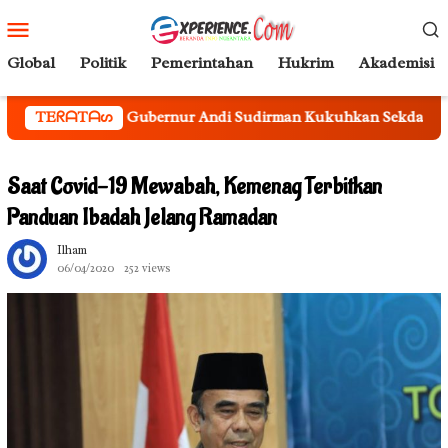
Loncat
Menu
ke
Mobile
konten
Global
Politik
Pemerintahan
Hukrim
Akademisi
ur Andi Sudirman Kukuhkan Sekda Sulsel Sebagai Ketua Tim Pe
TEᖇᗩTᗩᔕ
Saat Covid-19 Mewabah, Kemenag Terbitkan
Panduan Ibadah Jelang Ramadan
Ilham
06/04/2020
252 views