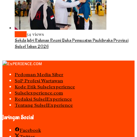
News
54 views
Sekda Jufri Rahman Resmi Buka Pemusatan Paskibraka Provinsi
Sulsel Tahun 2026
Pedoman Media Siber
S0P Profesi Wartawan
Kode Etik Sulselexperience
Sulselexperience.com
Redaksi SulselExperience
Tentang SulselExperience
Jaringan Social
Facebook
Twitter