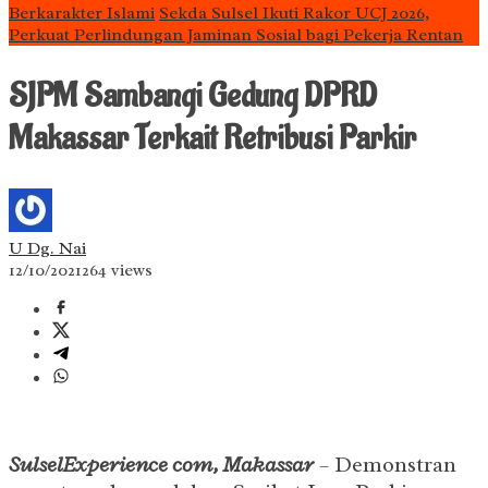
Berkarakter Islami
Sekda Sulsel Ikuti Rakor UCJ 2026,
Perkuat Perlindungan Jaminan Sosial bagi Pekerja Rentan
SJPM Sambangi Gedung DPRD
Makassar Terkait Retribusi Parkir
U Dg. Nai
12/10/2021
264 views
SulselExperience com, Makassar
– Demonstran