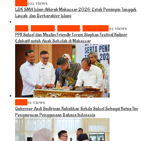
News
102 views
LDK SMA Islam Athirah Makassar 2026: Cetak Pemimpin Tangguh,
Lincah, dan Berkarakter Islami
Bisnis
,
Komunitas
,
Pariwisata
,
Pendidikan
95 views
PPJI Sulsel dan Muslim Friendly Forum Siapkan Festival Kuliner
Edukatif untuk Anak Sekolah di Makassar
News
61 views
Gubernur Andi Sudirman Kukuhkan Sekda Sulsel Sebagai Ketua Tim
Pengawasan Penggunaan Bahasa Indonesia