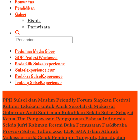
Komunitas
Pendidikan
Galeri
Bisnis
Pariwisata
Pedoman Media Siber
S0P Profesi Wartawan
Kode Etik Sulselexperience
Sulselexperience.com
Redaksi SulselExperience
Tentang SulselExperience
TEᖇᗩTᗩᔕ
PPJI Sulsel dan Muslim Friendly Forum Siapkan Festival
Kuliner Edukatif untuk Anak Sekolah di Makassar
Gubernur Andi Sudirman Kukuhkan Sekda Sulsel Sebagai
Ketua Tim Pengawasan Penggunaan Bahasa Indonesia
Sekda Jufri Rahman Resmi Buka Pemusatan Paskibraka
Provinsi Sulsel Tahun 2026
LDK SMA Islam Athirah
Makassar 2026: Cetak Pemimpin Tangguh, Lincah, dan