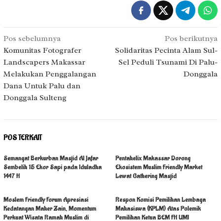
Navigasi
Pos sebelumnya
Pos berikutnya
pos
Komunitas Fotografer
Solidaritas Pecinta Alam Sul-
Landscapers Makassar
Sel Peduli Tsunami Di Palu-
Melakukan Penggalangan
Donggala
Dana Untuk Palu dan
Donggala Sulteng
POS TERKAIT
Semangat Berkurban Masjid Al Jafar
Pentahelix Makassar Dorong
Sembelih 15 Ekor Sapi pada Iduladha
Ekosistem Muslim Friendly Market
1447 H
Lewat Gathering Masjid
Moslem Friendly Forum Apresiasi
Respon Komisi Pemilihan Lembaga
Kedatangan Maher Zain, Momentum
Mahasiswa (KPLM) Atas Polemik
Perkuat Wisata Ramah Muslim di
Pemilihan Ketua BEM FH UMI