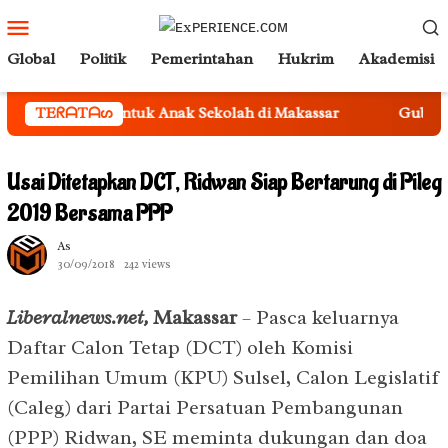
Loncat
Menu
ke
Mobile
Global
Politik
Pemerintahan
Hukrim
Akademisi
konten
dukatif untuk Anak Sekolah di Makassar
TEᖇᗩTᗩᔕ
Gubernur Andi S
Usai Ditetapkan DCT, Ridwan Siap Bertarung di Pileg
2019 Bersama PPP
As
30/09/2018
242 views
Liberalnews.net,
Makassar
– Pasca keluarnya
Daftar Calon Tetap (DCT) oleh Komisi
Pemilihan Umum (KPU) Sulsel, Calon Legislatif
(Caleg) dari Partai Persatuan Pembangunan
(PPP) Ridwan, SE meminta dukungan dan doa