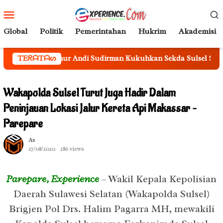
Loncat
Menu
ke
Mobile
konten
Global
Politik
Pemerintahan
Hukrim
Akademisi
ur Andi Sudirman Kukuhkan Sekda Sulsel Sebagai Ketua Tim Pe
TEᖇᗩTᗩᔕ
Wakapolda Sulsel Turut Juga Hadir Dalam
Peninjauan Lokasi Jalur Kereta Api Makassar –
Parepare
As
27/08/2020
286 views
Parepare, Experience
– Wakil Kepala Kepolisian
Daerah Sulawesi Selatan (Wakapolda Sulsel)
Brigjen Pol Drs. Halim Pagarra MH, mewakili