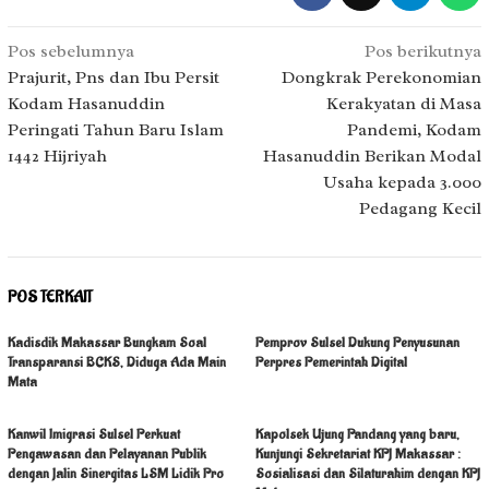
Navigasi
Pos sebelumnya
Pos berikutnya
pos
Prajurit, Pns dan Ibu Persit
Dongkrak Perekonomian
Kodam Hasanuddin
Kerakyatan di Masa
Peringati Tahun Baru Islam
Pandemi, Kodam
1442 Hijriyah
Hasanuddin Berikan Modal
Usaha kepada 3.000
Pedagang Kecil
POS TERKAIT
Kadisdik Makassar Bungkam Soal
Pemprov Sulsel Dukung Penyusunan
Transparansi BCKS, Diduga Ada Main
Perpres Pemerintah Digital
Mata
Kanwil Imigrasi Sulsel Perkuat
Kapolsek Ujung Pandang yang baru,
Pengawasan dan Pelayanan Publik
Kunjungi Sekretariat KPJ Makassar :
dengan Jalin Sinergitas LSM Lidik Pro
Sosialisasi dan Silaturahim dengan KPJ