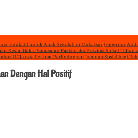
iner Edukatif untuk Anak Sekolah di Makassar
Gubernur Andi
man Resmi Buka Pemusatan Paskibraka Provinsi Sulsel Tahun 
 Rakor UCJ 2026, Perkuat Perlindungan Jaminan Sosial bagi Pek
n Dengan Hal Positif