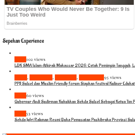
Sepekan Experience
News
102 views
LDK SMA Islam Athirah Makassar 2026: Cetak Pemimpin Tangguh, Li
Bisnis
,
Komunitas
,
Pariwisata
,
Pendidikan
95 views
PPJI Sulsel dan Muslim Friendly Forum Siapkan Festival Kuliner Eduka
News
60 views
Gubernur Andi Sudirman Kukuhkan Sekda Sulsel Sebagai Ketua Tim
News
53 views
Sekda Jufri Rahman Resmi Buka Pemusatan Paskibraka Provinsi Sul