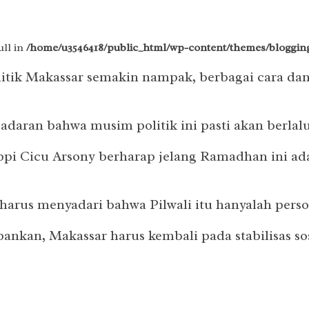
ull in
/home/u3546418/public_html/wp-content/themes/blogging
olitik Makassar semakin nampak, berbagai cara da
sadaran bahwa musim politik ini pasti akan berla
ppi Cicu Arsony berharap jelang Ramadhan ini ada
a harus menyadari bahwa Pilwali itu hanyalah per
kan, Makassar harus kembali pada stabilisas sosial