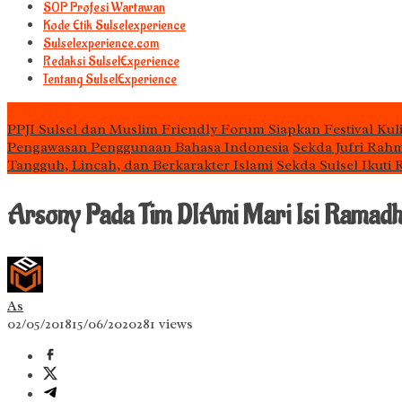
S0P Profesi Wartawan
Kode Etik Sulselexperience
Sulselexperience.com
Redaksi SulselExperience
Tentang SulselExperience
TEᖇᗩTᗩᔕ
PPJI Sulsel dan Muslim Friendly Forum Siapkan Festival Kul
Pengawasan Penggunaan Bahasa Indonesia
Sekda Jufri Rah
Tangguh, Lincah, dan Berkarakter Islami
Sekda Sulsel Ikuti
Arsony Pada Tim DIAmi Mari Isi Ramadha
As
02/05/2018
15/06/2020
281 views