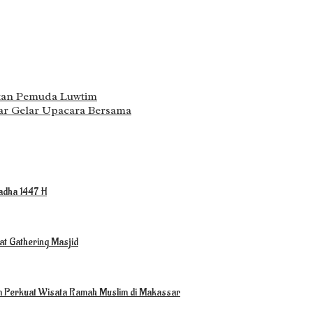
kan Pemuda Luwtim
r Gelar Upacara Bersama
ladha 1447 H
t Gathering Masjid
m Perkuat Wisata Ramah Muslim di Makassar