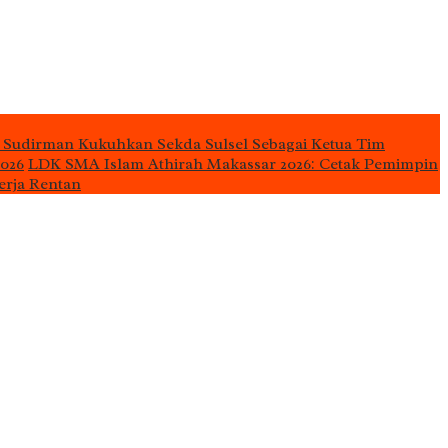
 Sudirman Kukuhkan Sekda Sulsel Sebagai Ketua Tim
2026
LDK SMA Islam Athirah Makassar 2026: Cetak Pemimpin
erja Rentan