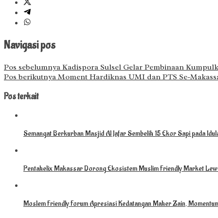
Navigasi pos
Pos sebelumnya
Kadispora Sulsel Gelar Pembinaan Kumpul
Pos berikutnya
Moment Hardiknas UMI dan PTS Se-Makassa
Pos terkait
Semangat Berkurban Masjid Al Jafar Sembelih 15 Ekor Sapi pada Idu
Pentahelix Makassar Dorong Ekosistem Muslim Friendly Market Lewa
Moslem Friendly Forum Apresiasi Kedatangan Maher Zain, Momentu