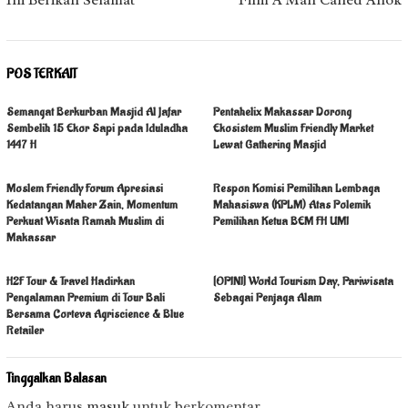
POS TERKAIT
Semangat Berkurban Masjid Al Jafar
Pentahelix Makassar Dorong
Sembelih 15 Ekor Sapi pada Iduladha
Ekosistem Muslim Friendly Market
1447 H
Lewat Gathering Masjid
Moslem Friendly Forum Apresiasi
Respon Komisi Pemilihan Lembaga
Kedatangan Maher Zain, Momentum
Mahasiswa (KPLM) Atas Polemik
Perkuat Wisata Ramah Muslim di
Pemilihan Ketua BEM FH UMI
Makassar
H2F Tour & Travel Hadirkan
[OPINI] World Tourism Day, Pariwisata
Pengalaman Premium di Tour Bali
Sebagai Penjaga Alam
Bersama Corteva Agriscience & Blue
Retailer
Tinggalkan Balasan
Anda harus
masuk
untuk berkomentar.