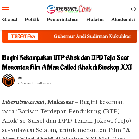
Loncat
Menu
ke
Mobile
konten
Global
Politik
Pemerintahan
Hukrim
Akademisi
ssar
TEᖇᗩTᗩᔕ
Gubernur Andi Sudirman Kukuhkan Sekda Sulsel Se
Begini Kekompakan BTP Ahok dan DPD TeJo Saat
Menonton Film A Man Called Ahok di Bioskop XXI
As
11/11/2018
298 views
Liberalnews.net,
Makassar
– Begini keseruan
para ‘Barisan Terdepan Pendukung (BTP)
Ahok’ se-Sulsel dan DPD Teman Jokowi (TeJo)
se-Sulawesi Selatan, untuk menonton Film “
A