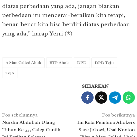
diatas perbedaan yang ada, jangan biarkan
perbedaan itu mencerai-beraikan kita tetapi,
benar-benar kita bisa berdiri diatas perbedaan
yang ada,” harap Yerri (*)
A Man Called Ahok
BTP Ahok
DPD
DPD TeJo
TeJo
SEBARKAN
Navigasi
Pos sebelumnya
Pos berikutnya
pos
Nurdin Abdullah Ulang
Ini Kata Pembina Ahokers
Tahun Ke-55, Caleg Cantik
Save Jokowi, Usai Nonton
Ini Berikan Selamat
Film A Man Called Ahok