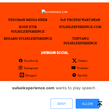
PEDOMAN MEDIA SIBER
S0P PROFESI WARTAWAN
KODE ETIK
SULSELEXPERIENCE.COM
SULSELEXPERIENCE
REDAKSI SULSELEXPERIENCE
TENTANG
SULSELEXPERIENCE
JARINGAN SOCIAL
Facebook
Twitter
Instagram
Youtube
Blogger
Spotify
RSS
sulselexperience.com
wants to play speech
𝐏𝐓 𝕰𝖝𝖕𝖊𝖗𝖎𝖊𝖓𝖈𝖊 𝕸𝖊𝖉𝖎𝖆 𝖀𝖙𝖆𝖒𝖆 𝕋𝕖𝕣𝕕𝕒𝕗𝕥𝕒𝕣 𝖊-𝕮𝖆𝖙𝖆𝖑𝖔𝖌 𝐁𝐞𝐥𝐚𝐧𝐣𝐚 𝐌𝐞𝐝𝐢𝐚
DENY
ALLOW
𝕻𝖊𝖒𝖊𝖗𝖎𝖓𝖙𝖆𝖍