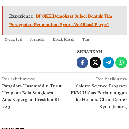
Experience
BPOKK Demokrat Sulsel Bentuk Tim
Percepatan Pemenuhan Syarat Verifikasi Parpol
Deng Ical
formulir
Kotak Kotak
Tim
SEBARKAN
Navigasi
Pos sebelumnya
Pos berikutnya
pos
Pangdam Hasanuddin Turut
Sakura Science Program
Ucapkan Bela Sungkawa
FKM Unhas Berkunjungan
Atas Kepergian Presiden RI
ke Hokubu Clean Center
ke 3
Kyoto Jepang