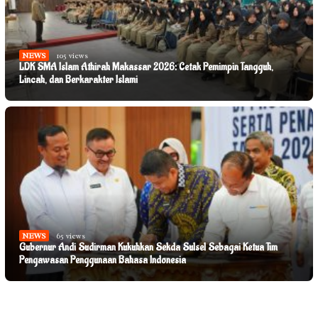
NEWS
105 views
LDK SMA Islam Athirah Makassar 2026: Cetak Pemimpin Tangguh,
Lincah, dan Berkarakter Islami
NEWS
65 views
NEWS
58 views
Gubernur Andi Sudirman Kukuhkan Sekda Sulsel Sebagai Ketua Tim
Sekda Jufri Rahman Resmi Buka Pemusatan Paskibraka Provinsi Sulsel
Pengawasan Penggunaan Bahasa Indonesia
Tahun 2026