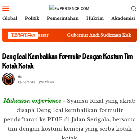
Loncat
Menu
ke
Mobile
Global
Politik
Pemerintahan
Hukrim
Akademisi
konten
kassar
TEᖇᗩTᗩᔕ
Gubernur Andi Sudirman Kukuhkan Sekda Sulsel 
Deng Ical Kembalikan Formulir Dengan Kostum Tim
Kotak Kotak
As
13/09/2019
370 views
Makassar, experience
– Syamsu Rizal yang akrab
disapa Deng Ical kembalikan formulir
pendaftaran ke PDIP di Jalan Serigala, bersama
tim dengan kostum kemeja yang serba kotak
kotak