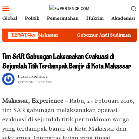
Loncat
Menu
ke
Mobile
Global
Politik
Pemerintahan
Hukrim
Akademisi
konten
di Makassar
TEᖇᗩTᗩᔕ
Gubernur Andi Sudirman Kukuhkan Sekda Sul
Tim SAR Gabungan Laksanakan Evakuasi di
Sejumlah Titik Terdampak Banjir di Kota Makassar
Hasim Experience
25/02/2026
142 views
Makassar, Experience –
Rabu, 25 Februari 2026,
tim SAR gabungan melaksanakan operasi
evakuasi di sejumlah titik permukiman warga
yang terdampak banjir di Kota Makassar dan
sekitarnya. Intensitas hujan yang tinggi