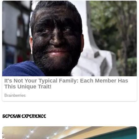
BISNIS
,
KOMUNITAS
,
PARIWISATA
,
PENDIDIKAN
109 views
PPJI Sulsel dan Muslim Friendly Forum Siapkan Festival Kuliner Edukatif
untuk Anak Sekolah di Makassar
SEPEKAN EXPERIENCE