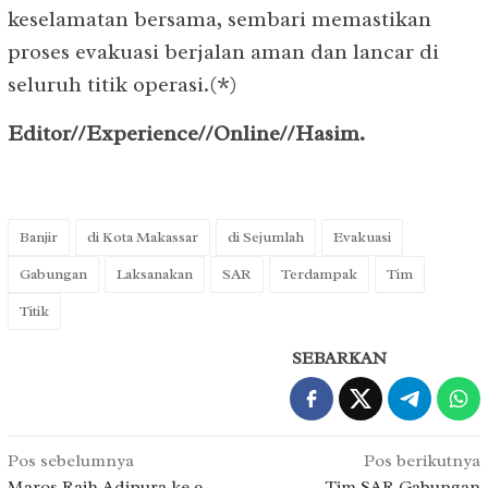
keselamatan bersama, sembari memastikan
proses evakuasi berjalan aman dan lancar di
seluruh titik operasi.(*)
Editor//Experience//Online//Hasim.
Banjir
di Kota Makassar
di Sejumlah
Evakuasi
Gabungan
Laksanakan
SAR
Terdampak
Tim
Titik
SEBARKAN
Navigasi
Pos sebelumnya
Pos berikutnya
Maros Raih Adipura ke 9,
Tim SAR Gabungan