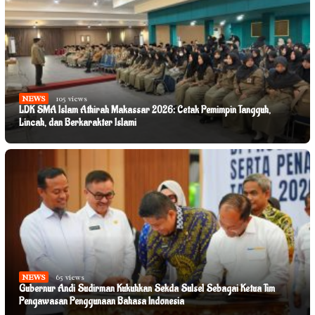
NEWS
105 views
LDK SMA Islam Athirah Makassar 2026: Cetak Pemimpin Tangguh,
Lincah, dan Berkarakter Islami
NEWS
65 views
NEWS
58 views
Gubernur Andi Sudirman Kukuhkan Sekda Sulsel Sebagai Ketua Tim
Sekda Jufri Rahman Resmi Buka Pemusatan Paskibraka Provinsi Sulsel
Pengawasan Penggunaan Bahasa Indonesia
Tahun 2026