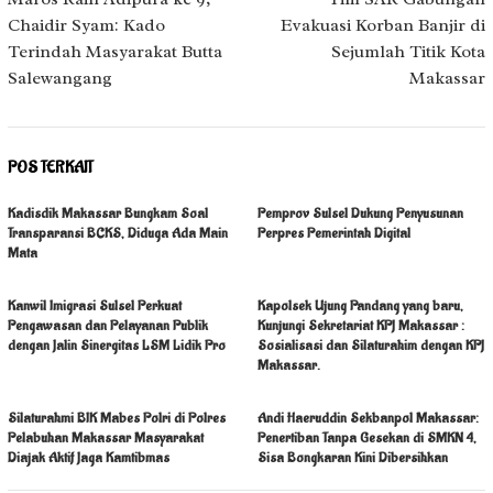
pos
Chaidir Syam: Kado
Evakuasi Korban Banjir di
Terindah Masyarakat Butta
Sejumlah Titik Kota
Salewangang
Makassar
POS TERKAIT
Kadisdik Makassar Bungkam Soal
Pemprov Sulsel Dukung Penyusunan
Transparansi BCKS, Diduga Ada Main
Perpres Pemerintah Digital
Mata
Kanwil Imigrasi Sulsel Perkuat
Kapolsek Ujung Pandang yang baru,
Pengawasan dan Pelayanan Publik
Kunjungi Sekretariat KPJ Makassar :
dengan Jalin Sinergitas LSM Lidik Pro
Sosialisasi dan Silaturahim dengan KPJ
Makassar.
Silaturahmi BIK Mabes Polri di Polres
Andi Haeruddin Sekbanpol Makassar:
Pelabuhan Makassar Masyarakat
Penertiban Tanpa Gesekan di SMKN 4,
Diajak Aktif Jaga Kamtibmas
Sisa Bongkaran Kini Dibersihkan