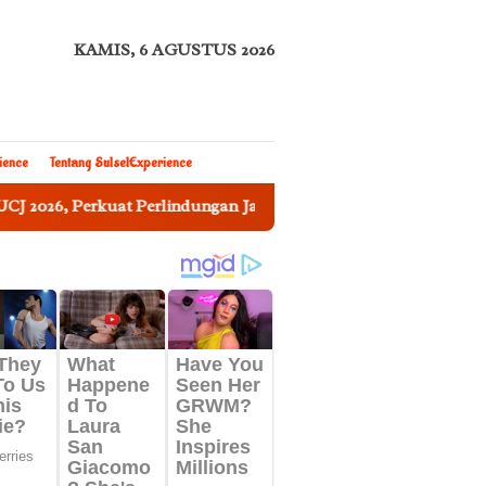
KAMIS, 6 AGUSTUS 2026
ience
Tentang SulselExperience
erkuat Perlindungan Jaminan Sosial bagi Pekerja Rentan
S