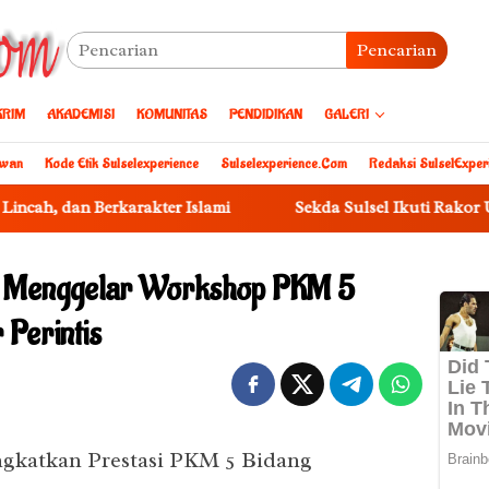
Pencarian
KRIM
AKADEMISI
KOMUNITAS
PENDIDIKAN
GALERI
awan
Kode Etik Sulselexperience
Sulselexperience.com
Redaksi SulselExper
Berkarakter Islami
Sekda Sulsel Ikuti Rakor UCJ 2026, P
 Menggelar Workshop PKM 5
 Perintis
gkatkan Prestasi PKM 5 Bidang