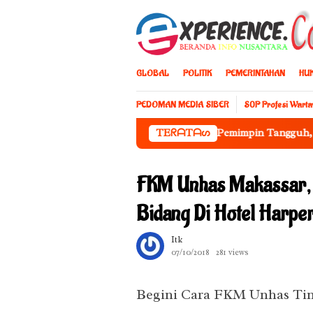
Loncat
ke
konten
GLOBAL
POLITIK
PEMERINTAHAN
HU
PEDOMAN MEDIA SIBER
S0P Profesi Wart
m Athirah Makassar 2026: Cetak Pemimpin Tangguh, Lincah, dan 
TEᖇᗩTᗩᔕ
FKM Unhas Makassar,
Bidang Di Hotel Harper
Itk
07/10/2018
281 views
Begini Cara FKM Unhas Tin