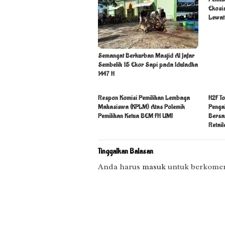
Ekosi
Lewat
Semangat Berkurban Masjid Al Jafar
Sembelih 15 Ekor Sapi pada Iduladha
1447 H
Respon Komisi Pemilihan Lembaga
H2F To
Mahasiswa (KPLM) Atas Polemik
Penga
Pemilihan Ketua BEM FH UMI
Bersa
Retail
Tinggalkan Balasan
Anda harus
masuk
untuk berkomen