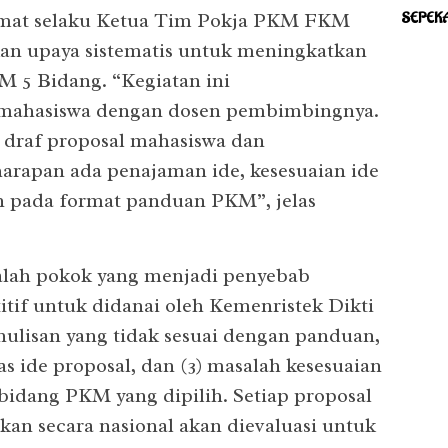
Islam
t selaku Ketua Tim Pokja PKM FKM
SEPEK
an upaya sistematis untuk meningkatkan
M 5 Bidang. “Kegiatan ini
ahasiswa dengan dosen pembimbingnya.
 draf proposal mahasiswa dan
rapan ada penajaman ide, kesesuaian ide
 pada format panduan PKM”, jelas
alah pokok yang menjadi penyebab
tif untuk didanai oleh Kemenristek Dikti
enulisan yang tidak sesuai dengan panduan,
tas ide proposal, dan (3) masalah kesesuaian
bidang PKM yang dipilih. Setiap proposal
an secara nasional akan dievaluasi untuk