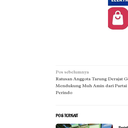
Navigasi
Pos sebelumnya
pos
Ratusan Anggota Tarung Derajat 
Mendukung Muh Amin dari Partai
Perindo
POS TERKAIT
Penta