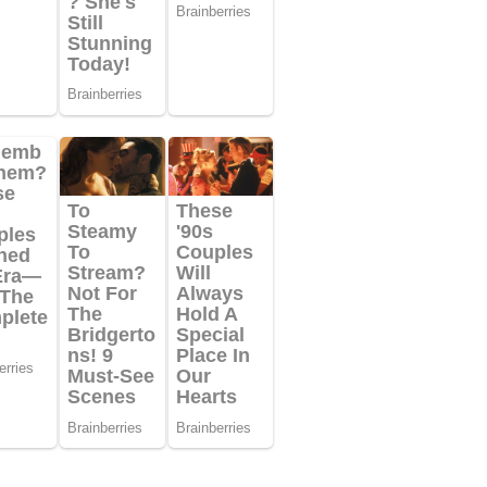
WS
67 views
SMA Islam Athirah Makassar 2026: Cetak
mpin Tangguh, Lincah, dan Berkarakter