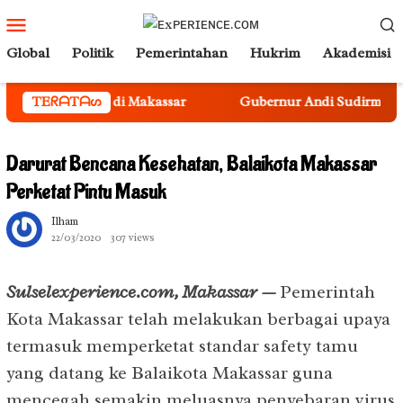
Loncat
Menu
ke
Mobile
Global
Politik
Pemerintahan
Hukrim
Akademisi
konten
Sekolah di Makassar
TEᖇᗩTᗩᔕ
Gubernur Andi Sudirman Kukuhkan S
Darurat Bencana Kesehatan, Balaikota Makassar
Perketat Pintu Masuk
Ilham
22/03/2020
307 views
Sulselexperience.com, Makassar —
Pemerintah
Kota Makassar telah melakukan berbagai upaya
termasuk memperketat standar safety tamu
yang datang ke Balaikota Makassar guna
mencegah semakin meluasnya penyebaran virus