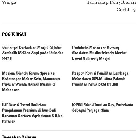
Warga
Terhadap Penyebaran
Covid-19
POS TERKAIT
Semangat Berkurban Masjid Al Jafar
Pentahelix Makassar Dorong
Sembelih 15 Ekor Sapi pada Iduladha
Ekosistem Muslim Friendly Market
1447 H
Lewat Gathering Masjid
Moslem Friendly Forum Apresiasi
Respon Komisi Pemilihan Lembaga
Kedatangan Maher Zain, Momentum
Mahasiswa (KPLM) Atas Polemik
Perkuat Wisata Ramah Muslim di
Pemilihan Ketua BEM FH UMI
Makassar
H2F Tour & Travel Hadirkan
[OPINI] World Tourism Day, Pariwisata
Pengalaman Premium di Tour Bali
Sebagai Penjaga Alam
Bersama Corteva Agriscience & Blue
Retailer
Tinggalkan Balasan