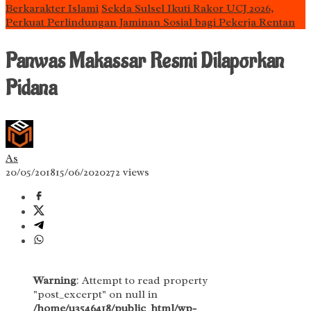
Berkarakter Islami
Sekda Sulsel Ikuti Rakor UCJ 2026,
Perkuat Perlindungan Jaminan Sosial bagi Pekerja Rentan
Panwas Makassar Resmi Dilaporkan
Pidana
As
20/05/2018
15/06/2020
272 views
Warning
: Attempt to read property
"post_excerpt" on null in
/home/u3546418/public_html/wp-