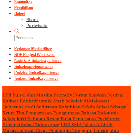
Komunitas
Pendidikan
Galeri
Bisnis
Pariwisata
Pedoman Media Siber
S0P Profesi Wartawan
Kode Etik Sulselexperience
Sulselexperience.com
Redaksi SulselExperience
Tentang SulselExperience
TEᖇᗩTᗩᔕ
PPJI Sulsel dan Muslim Friendly Forum Siapkan Festival
Kuliner Edukatif untuk Anak Sekolah di Makassar
Gubernur Andi Sudirman Kukuhkan Sekda Sulsel Sebagai
Ketua Tim Pengawasan Penggunaan Bahasa Indonesia
Sekda Jufri Rahman Resmi Buka Pemusatan Paskibraka
Provinsi Sulsel Tahun 2026
LDK SMA Islam Athirah
Makassar 2026: Cetak Pemimpin Tangguh, Lincah, dan