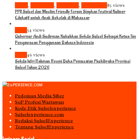
Bisnis
,
Komunitas
,
Pariwisata
,
Pendidikan
85 views
PPJI Sulsel dan Muslim Friendly Forum Siapkan Festival Kuliner
Edukatif untuk Anak Sekolah di Makassar
News
54 views
Gubernur Andi Sudirman Kukuhkan Sekda Sulsel Sebagai Ketua Tim
Pengawasan Penggunaan Bahasa Indonesia
News
46 views
Sekda Jufri Rahman Resmi Buka Pemusatan Paskibraka Provinsi
Sulsel Tahun 2026
Pedoman Media Siber
S0P Profesi Wartawan
Kode Etik Sulselexperience
Sulselexperience.com
Redaksi SulselExperience
Tentang SulselExperience