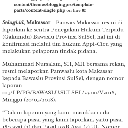
content/themes/bloggingpro/template-
parts/content-single.php
on line
81
Selagi.id
,
Makassar
– Panwas Makassar resmi di
laporkan ke sentra Penegakan Hukum Terpadu
(Gakumdu) Bawaslu Provinsi SulSel, hal ini di
konfirmasi melalui tim hukum Appi-Cicu yang
melakukan pelaporan tindak pidana.
Muhammad Nursalam, SH, MH bersama rekan,
resmi melaporkan Panwaslu kota Makassar
kepada Bawaslu Provinsi SulSel, dengan nomor
laporan
013/LP/PG/BAWASLU.SULSEL/27.00/V2018,
Minggu (20/05/2018).
“Dalam laporan yang kami masukkan ada
beberapa pasal yang kami laporkan, yaitu pasal
180 ayat (2) dan Pasal 193B Ayat (2) UU Nomor