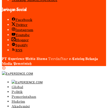
Tentang SulselExperience
Jaringan Social
Facebook
Twitter
Instagram
Youtube
Blogger
Spotify
RSS
𝐏𝐓 𝕰𝖝𝖕𝖊𝖗𝖎𝖊𝖓𝖈𝖊 𝕸𝖊𝖉𝖎𝖆 𝖀𝖙𝖆𝖒𝖆 𝕋𝕖𝕣𝕕𝕒𝕗𝕥𝕒𝕣 𝖊-𝕮𝖆𝖙𝖆𝖑𝖔𝖌 𝐁𝐞𝐥𝐚𝐧𝐣𝐚
𝐌𝐞𝐝𝐢𝐚 𝕻𝖊𝖒𝖊𝖗𝖎𝖓𝖙𝖆𝖍
Global
Politik
Pemerintahan
Hukrim
Akademisi