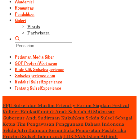
Akademisi
Komunitas
Pendidikan
Galeri
Bisnis
Pariwisata
Pedoman Media Siber
S0P Profesi Wartawan
Kode Etik Sulselexperience
Sulselexperience.com
Redaksi SulselExperience
Tentang SulselExperience
TEᖇᗩTᗩᔕ
PPJI Sulsel dan Muslim Friendly Forum Siapkan Festival
Kuliner Edukatif untuk Anak Sekolah di Makassar
Gubernur Andi Sudirman Kukuhkan Sekda Sulsel Sebagai
Ketua Tim Pengawasan Penggunaan Bahasa Indonesia
Sekda Jufri Rahman Resmi Buka Pemusatan Paskibraka
Provinsi Sulsel Tahun 2026
LDK SMA Islam Athirah