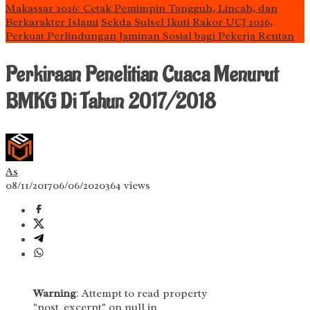
Makassar 2026: Cetak Pemimpin Tangguh, Lincah, dan
Berkarakter Islami
Sekda Sulsel Ikuti Rakor UCJ 2026,
Perkuat Perlindungan Jaminan Sosial bagi Pekerja Rentan
Perkiraan Penelitian Cuaca Menurut
BMKG Di Tahun 2017/2018
As
08/11/2017
06/06/2020
364 views
Warning
: Attempt to read property
"post_excerpt" on null in