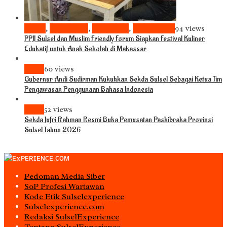
Bisnis
,
Komunitas
,
Pariwisata
,
Pendidikan
94 views
PPJI Sulsel dan Muslim Friendly Forum Siapkan Festival Kuliner
Edukatif untuk Anak Sekolah di Makassar
News
60 views
Gubernur Andi Sudirman Kukuhkan Sekda Sulsel Sebagai Ketua Tim
Pengawasan Penggunaan Bahasa Indonesia
News
52 views
Sekda Jufri Rahman Resmi Buka Pemusatan Paskibraka Provinsi
Sulsel Tahun 2026
Pedoman Media Siber
S0P Profesi Wartawan
Kode Etik Sulselexperience
Sulselexperience.com
Redaksi SulselExperience