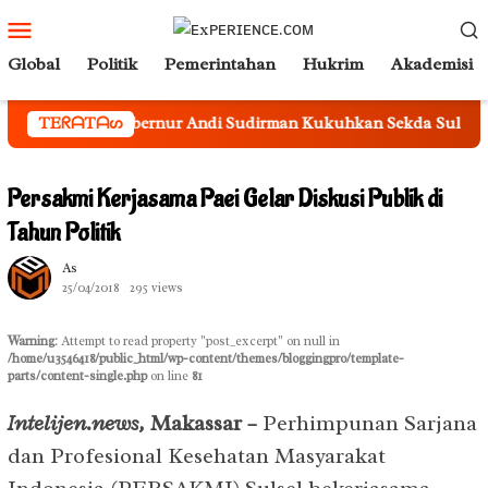
Loncat
Menu
ke
Mobile
Global
Politik
Pemerintahan
Hukrim
Akademisi
konten
ernur Andi Sudirman Kukuhkan Sekda Sulsel Sebagai Ketua Tim
TEᖇᗩTᗩᔕ
Persakmi Kerjasama Paei Gelar Diskusi Publik di
Tahun Politik
As
25/04/2018
295 views
Warning
: Attempt to read property "post_excerpt" on null in
/home/u3546418/public_html/wp-content/themes/bloggingpro/template-
parts/content-single.php
on line
81
Intelijen.news,
Maka
ssar
–
Perhimpunan Sarjana
dan Profesional Kesehatan Masyarakat