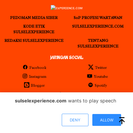
PEDOMAN MEDIA SIBER
S0P PROFESI WARTAWAN
KODE ETIK
SULSELEXPERIENCE.COM
SULSELEXPERIENCE
REDAKSI SULSELEXPERIENCE
TENTANG
SULSELEXPERIENCE
JARINGAN SOCIAL
Facebook
Twitter
Instagram
Youtube
Blogger
Spotify
RSS
sulselexperience.com
wants to play speech
𝐏𝐓 𝕰𝖝𝖕𝖊𝖗𝖎𝖊𝖓𝖈𝖊 𝕸𝖊𝖉𝖎𝖆 𝖀𝖙𝖆𝖒𝖆 𝕋𝕖𝕣𝕕𝕒𝕗𝕥𝕒𝕣 𝖊-𝕮𝖆𝖙𝖆𝖑𝖔𝖌 𝐁𝐞𝐥𝐚𝐧𝐣𝐚 𝐌𝐞𝐝𝐢𝐚
DENY
ALLOW
𝕻𝖊𝖒𝖊𝖗𝖎𝖓𝖙𝖆𝖍