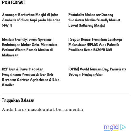
POS TERKAIT
Semangat Berkurban Masjid Al Jafar
Pentahelix Makassar Dorong
Sembelih 15 Ekor Sapi pada Iduladha
Ekosistem Muslim Friendly Market
1447 H
Lewat Gathering Masjid
Moslem Friendly Forum Apresiasi
Respon Komisi Pemilihan Lembaga
Kedatangan Maher Zain, Momentum
Mahasiswa (KPLM) Atas Polemik
Perkuat Wisata Ramah Muslim di
Pemilihan Ketua BEM FH UMI
Makassar
H2F Tour & Travel Hadirkan
[OPINI] World Tourism Day, Pariwisata
Pengalaman Premium di Tour Bali
Sebagai Penjaga Alam
Bersama Corteva Agriscience & Blue
Retailer
Tinggalkan Balasan
Anda harus
masuk
untuk berkomentar.