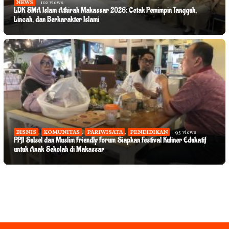
NEWS
102 views
LDK SMA Islam Athirah Makassar 2026: Cetak Pemimpin Tangguh,
Lincah, dan Berkarakter Islami
BISNIS
,
KOMUNITAS
,
PARIWISATA
,
PENDIDIKAN
95 views
NEWS
60 views
PPJI Sulsel dan Muslim Friendly Forum Siapkan Festival Kuliner Edukatif
NEWS
53 views
Gubernur Andi Sudirman Kukuhkan Sekda Sulsel Sebagai Ketua Tim
Sekda Jufri Rahman Resmi Buka Pemusatan Paskibraka Provinsi Sulsel
untuk Anak Sekolah di Makassar
Pengawasan Penggunaan Bahasa Indonesia
Tahun 2026