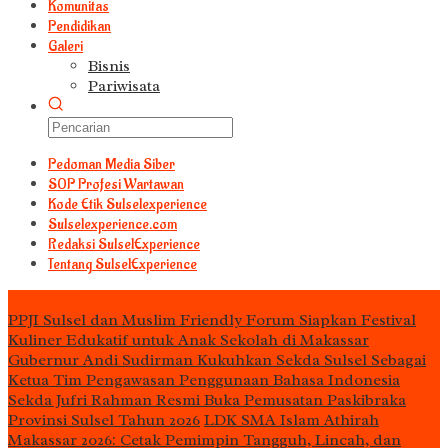
Komunitas
Pendidikan
Galeri
Bisnis
Pariwisata
Pedoman Media Siber
S0P Profesi Wartawan
Kode Etik Sulselexperience
Sulselexperience.com
Redaksi SulselExperience
Tentang SulselExperience
TEᖇᗩTᗩᔕ
PPJI Sulsel dan Muslim Friendly Forum Siapkan Festival
Kuliner Edukatif untuk Anak Sekolah di Makassar
Gubernur Andi Sudirman Kukuhkan Sekda Sulsel Sebagai
Ketua Tim Pengawasan Penggunaan Bahasa Indonesia
Sekda Jufri Rahman Resmi Buka Pemusatan Paskibraka
Provinsi Sulsel Tahun 2026
LDK SMA Islam Athirah
Makassar 2026: Cetak Pemimpin Tangguh, Lincah, dan