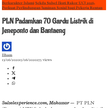
Berkarakter Islami
Sekda Sulsel Ikuti Rakor UCJ 2026,
Perkuat Perlindungan Jaminan Sosial bagi Pekerja Rentan
PLN Padamkan 70 Gardu Listrik di
Jeneponto dan Bantaeng
Ilham
13/06/2020
15/06/2020
275 views
Sulselexperience.com, Makassar —
PT PLN