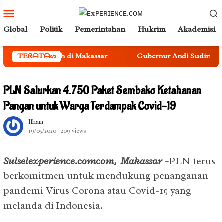
Loncat
Menu
ke
Mobile
Global
Politik
Pemerintahan
Hukrim
Akademisi
konten
ekolah di Makassar
TEᖇᗩTᗩᔕ
Gubernur Andi Sudirman Kukuhkan Se
PLN Salurkan 4.750 Paket Sembako Ketahanan
Pangan untuk Warga Terdampak Covid-19
Ilham
19/05/2020
209 views
Sulselexperience.comcom, Makassar –
PLN terus
berkomitmen untuk mendukung penanganan
pandemi Virus Corona atau Covid-19 yang
melanda di Indonesia.