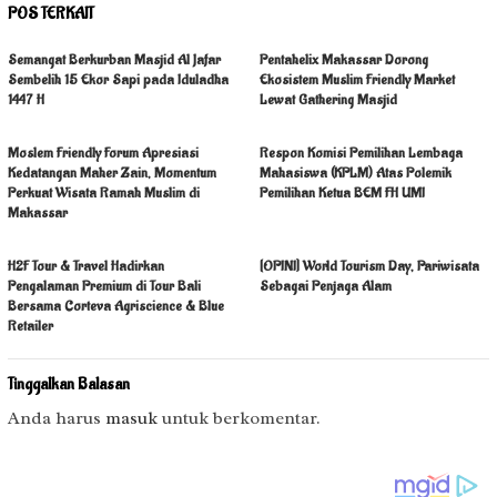
POS TERKAIT
Semangat Berkurban Masjid Al Jafar
Pentahelix Makassar Dorong
Sembelih 15 Ekor Sapi pada Iduladha
Ekosistem Muslim Friendly Market
1447 H
Lewat Gathering Masjid
Moslem Friendly Forum Apresiasi
Respon Komisi Pemilihan Lembaga
Kedatangan Maher Zain, Momentum
Mahasiswa (KPLM) Atas Polemik
Perkuat Wisata Ramah Muslim di
Pemilihan Ketua BEM FH UMI
Makassar
H2F Tour & Travel Hadirkan
[OPINI] World Tourism Day, Pariwisata
Pengalaman Premium di Tour Bali
Sebagai Penjaga Alam
Bersama Corteva Agriscience & Blue
Retailer
Tinggalkan Balasan
Anda harus
masuk
untuk berkomentar.