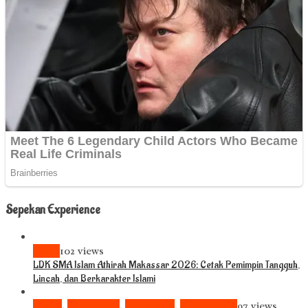
Sepekan Experience
News
102 views
LDK SMA Islam Athirah Makassar 2026: Cetak Pemimpin Tangguh,
Lincah, dan Berkarakter Islami
Bisnis
,
Komunitas
,
Pariwisata
,
Pendidikan
97 views