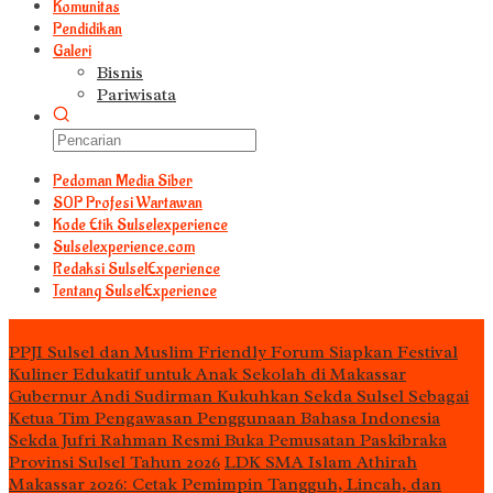
Komunitas
Pendidikan
Galeri
Bisnis
Pariwisata
Pedoman Media Siber
S0P Profesi Wartawan
Kode Etik Sulselexperience
Sulselexperience.com
Redaksi SulselExperience
Tentang SulselExperience
TEᖇᗩTᗩᔕ
PPJI Sulsel dan Muslim Friendly Forum Siapkan Festival
Kuliner Edukatif untuk Anak Sekolah di Makassar
Gubernur Andi Sudirman Kukuhkan Sekda Sulsel Sebagai
Ketua Tim Pengawasan Penggunaan Bahasa Indonesia
Sekda Jufri Rahman Resmi Buka Pemusatan Paskibraka
Provinsi Sulsel Tahun 2026
LDK SMA Islam Athirah
Makassar 2026: Cetak Pemimpin Tangguh, Lincah, dan