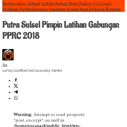
Berkarakter Islami
Sekda Sulsel Ikuti Rakor UCJ 2026,
Perkuat Perlindungan Jaminan Sosial bagi Pekerja Rentan
Putra Sulsel Pimpin Latihan Gabungan
PPRC 2018
As
10/05/2018
06/06/2020
263 views
Warning
: Attempt to read property
"post_excerpt" on null in
/home/u3546418/public_html/wp-