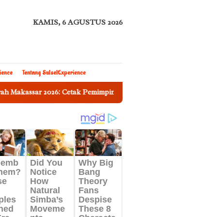
KAMIS, 6 AGUSTUS 2026
ience
Tentang SulselExperience
26: Cetak Pemimpin Tangguh, Lincah, dan Berkarakter Islami