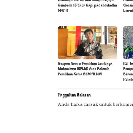
Sembelih 15 Ekor Sapi pada Iduladha
Ekosi
1447 H
Lewat
Respon Komisi Pemilihan Lembaga
H2F To
Mahasiswa (KPLM) Atas Polemik
Penga
Pemilihan Ketua BEM FH UMI
Bersa
Retail
Tinggalkan Balasan
Anda harus
masuk
untuk berkomen