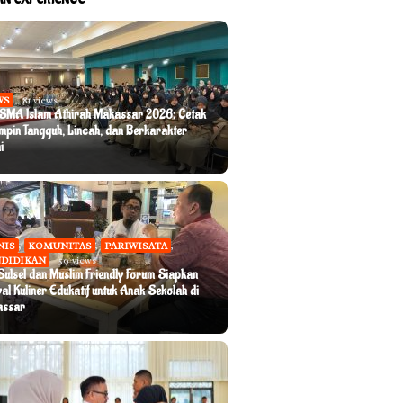
WS
81 views
SMA Islam Athirah Makassar 2026: Cetak
mpin Tangguh, Lincah, dan Berkarakter
i
NIS
,
KOMUNITAS
,
PARIWISATA
,
DIDIKAN
59 views
 Sulsel dan Muslim Friendly Forum Siapkan
val Kuliner Edukatif untuk Anak Sekolah di
assar