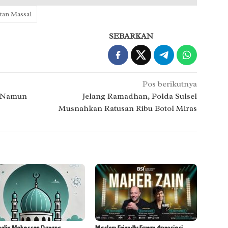
tan Massal
SEBARKAN
Pos berikutnya
l Namun
Jelang Ramadhan, Polda Sulsel
Musnahkan Ratusan Ribu Botol Miras
helix Makassar Dorong
Moslem Friendly Forum Apresiasi