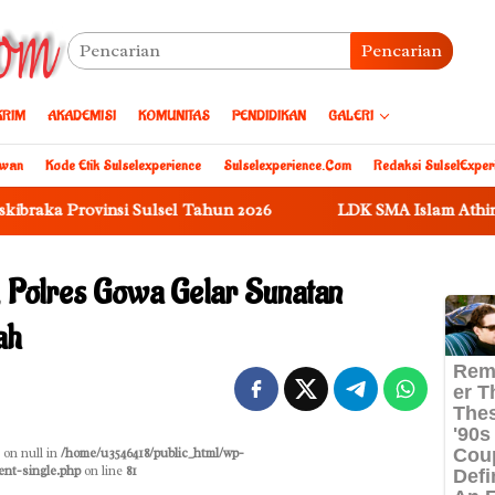
Pencarian
KRIM
AKADEMISI
KOMUNITAS
PENDIDIKAN
GALERI
awan
Kode Etik Sulselexperience
Sulselexperience.com
Redaksi SulselExper
si Sulsel Tahun 2026
LDK SMA Islam Athirah Makassar 20
, Polres Gowa Gelar Sunatan
ah
 on null in
/home/u3546418/public_html/wp-
ent-single.php
on line
81