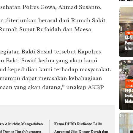
Kesehatan Polres Gowa, Ahmad Susanto.
n diterjunkan berasal dari Rumah Sakit
 Rumah Sunat Rufaidah dan Maesa
NE
LDK 
Pemi
Islam
egiatan Bakti Sosial tersebut Kapolres
n Bakti Sosial kedua yang akan kami
ud kepedulian kami terhadap masyarakat.
k mampu dapat merasakan kebahagiaan
BIS
amaan yang akan datang,” ungkap AKBP
PEN
PPJI
Festi
Mak
ro Alauddin Mengadakan
Ketua DPRD Rudianto Lallo
si Donor Darah bersama
Apresiasi Giat Donor Darah dan