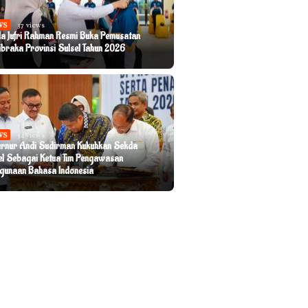
WS
37 views
a Jufri Rahman Resmi Buka Pemusatan
ibraka Provinsi Sulsel Tahun 2026
WS
34 views
rnur Andi Sudirman Kukuhkan Sekda
el Sebagai Ketua Tim Pengawasan
gunaan Bahasa Indonesia