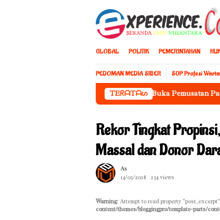
Loncat
ke
konten
GLOBAL
POLITIK
PEMERINTAHAN
HU
PEDOMAN MEDIA SIBER
S0P Profesi Wart
Sekda Jufri Rahman Resmi Buka Pemusatan Paskibraka Provin
TEᖇᗩTᗩᔕ
Rekor Tingkat Propinsi
Massal dan Donor Dar
As
14/05/2018
234 views
Warning
: Attempt to read property "post_excerpt"
content/themes/bloggingpro/template-parts/cont