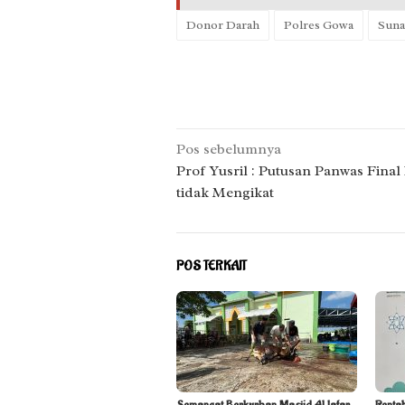
Donor Darah
Polres Gowa
Suna
Navigasi
Pos sebelumnya
pos
Prof Yusril : Putusan Panwas Fina
tidak Mengikat
POS TERKAIT
Semangat Berkurban Masjid Al Jafar
Penta