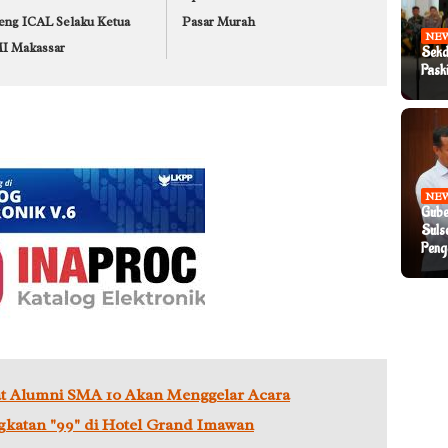
eng ICAL Selaku Ketua
Pasar Murah
NE
I Makassar
Sekd
Pask
NE
Gube
Suls
Peng
t Alumni SMA 10 Akan Menggelar Acara
gkatan "99" di Hotel Grand Imawan