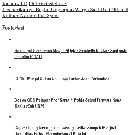
Kakanwil DJPb Provinsi Sulsel
Pos berikutnya
Begini Ungkapan Warga Saat Usai Nikmati
Kuliner Asuhan Pak Syam
Pos terkait
Semangat Berkurban Masjid Al Jafar Sembelih 15 Ekor Sapi pada
Iduladha 1447 H
[OPINI] Masjid Bukan Lembaga Parkir Dana Perbankan
Dosen QDB Pelapor Prof Karta di Polda Sulsel Ternyata Kena
Sanksi Etik UNM
Refleksi yang Tertinggal di Lorong: Ketika Sampah Menjadi
Komoditas Paling Menggiurkan di Kota Ini