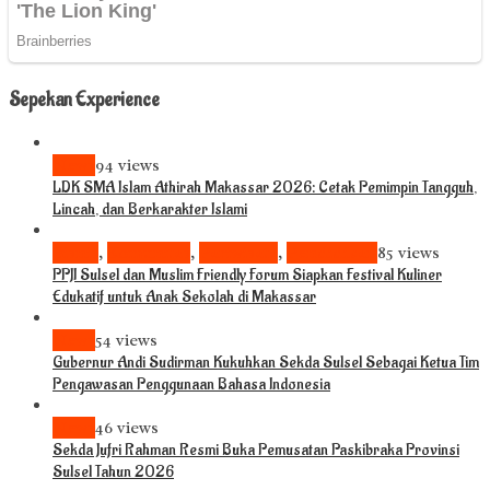
Sepekan Experience
News
94 views
LDK SMA Islam Athirah Makassar 2026: Cetak Pemimpin Tangguh,
Lincah, dan Berkarakter Islami
Bisnis
,
Komunitas
,
Pariwisata
,
Pendidikan
85 views
PPJI Sulsel dan Muslim Friendly Forum Siapkan Festival Kuliner
Edukatif untuk Anak Sekolah di Makassar
News
54 views
Gubernur Andi Sudirman Kukuhkan Sekda Sulsel Sebagai Ketua Tim
Pengawasan Penggunaan Bahasa Indonesia
News
46 views
Sekda Jufri Rahman Resmi Buka Pemusatan Paskibraka Provinsi
Sulsel Tahun 2026