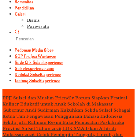
Komunitas
Pendidikan
Galeri
Bisnis
Pariwisata
Pedoman Media Siber
S0P Profesi Wartawan
Kode Etik Sulselexperience
Sulselexperience.com
Redaksi SulselExperience
Tentang SulselExperience
TEᖇᗩTᗩᔕ
PPJI Sulsel dan Muslim Friendly Forum Siapkan Festival
Kuliner Edukatif untuk Anak Sekolah di Makassar
Gubernur Andi Sudirman Kukuhkan Sekda Sulsel Sebagai
Ketua Tim Pengawasan Penggunaan Bahasa Indonesia
Sekda Jufri Rahman Resmi Buka Pemusatan Paskibraka
Provinsi Sulsel Tahun 2026
LDK SMA Islam Athirah
Makassar 2026: Cetak Pemimpin Tangguh, Lincah, dan