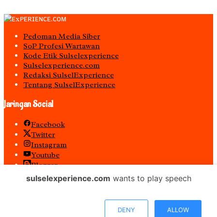
Pedoman Media Siber
S0P Profesi Wartawan
Kode Etik Sulselexperience
Sulselexperience.com
Redaksi SulselExperience
Tentang SulselExperience
Jaringan Social
Facebook
Twitter
Instagram
Youtube
Blogger
Spotify
sulselexperience.com
wants to play speech
RSS
𝐏𝐓 𝕰𝖝𝖕𝖊𝖗𝖎𝖊𝖓𝖈𝖊 𝕸𝖊𝖉𝖎𝖆 𝖀𝖙𝖆𝖒𝖆 𝕋𝕖𝕣𝕕𝕒𝕗𝕥𝕒𝕣 𝖊-𝕮𝖆𝖙𝖆𝖑𝖔𝖌 𝐁𝐞𝐥𝐚𝐧𝐣𝐚
DENY
ALLOW
𝐌𝐞𝐝𝐢𝐚 𝕻𝖊𝖒𝖊𝖗𝖎𝖓𝖙𝖆𝖍