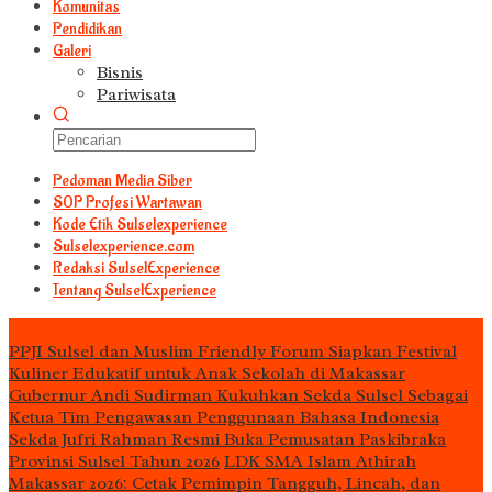
Komunitas
Pendidikan
Galeri
Bisnis
Pariwisata
Pedoman Media Siber
S0P Profesi Wartawan
Kode Etik Sulselexperience
Sulselexperience.com
Redaksi SulselExperience
Tentang SulselExperience
TEᖇᗩTᗩᔕ
PPJI Sulsel dan Muslim Friendly Forum Siapkan Festival
Kuliner Edukatif untuk Anak Sekolah di Makassar
Gubernur Andi Sudirman Kukuhkan Sekda Sulsel Sebagai
Ketua Tim Pengawasan Penggunaan Bahasa Indonesia
Sekda Jufri Rahman Resmi Buka Pemusatan Paskibraka
Provinsi Sulsel Tahun 2026
LDK SMA Islam Athirah
Makassar 2026: Cetak Pemimpin Tangguh, Lincah, dan