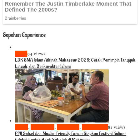
Sepekan Experience
News
94 views
LDK SMA Islam Athirah Makassar 2026: Cetak Pemimpin Tangguh,
Lincah, dan Berkarakter Islami
Bisnis
,
Komunitas
,
Pariwisata
,
Pendidikan
82 views
PPJI Sulsel dan Muslim Friendly Forum Siapkan Festival Kuliner
Edukatif untuk Anak Sekolah di Makassar