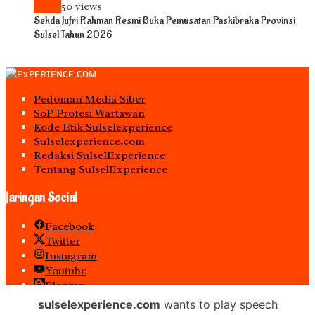
News
50 views
Sekda Jufri Rahman Resmi Buka Pemusatan Paskibraka Provinsi
Sulsel Tahun 2026
Pedoman Media Siber
S0P Profesi Wartawan
Kode Etik Sulselexperience
Sulselexperience.com
Redaksi SulselExperience
Tentang SulselExperience
Jaringan Social
Facebook
Twitter
Instagram
Youtube
Blogger
Spotify
sulselexperience.com
wants to play speech