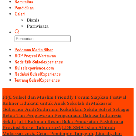
Komunitas
Pendidikan
Galeri
Bisnis
Pariwisata
Pedoman Media Siber
S0P Profesi Wartawan
Kode Etik Sulselexperience
Sulselexperience.com
Redaksi SulselExperience
Tentang SulselExperience
TEᖇᗩTᗩᔕ
PPJI Sulsel dan Muslim Friendly Forum Siapkan Festival
Kuliner Edukatif untuk Anak Sekolah di Makassar
Gubernur Andi Sudirman Kukuhkan Sekda Sulsel Sebagai
Ketua Tim Pengawasan Penggunaan Bahasa Indonesia
Sekda Jufri Rahman Resmi Buka Pemusatan Paskibraka
Provinsi Sulsel Tahun 2026
LDK SMA Islam Athirah
Makassar 2026: Cetak Pemimpin Tangguh, Lincah, dan