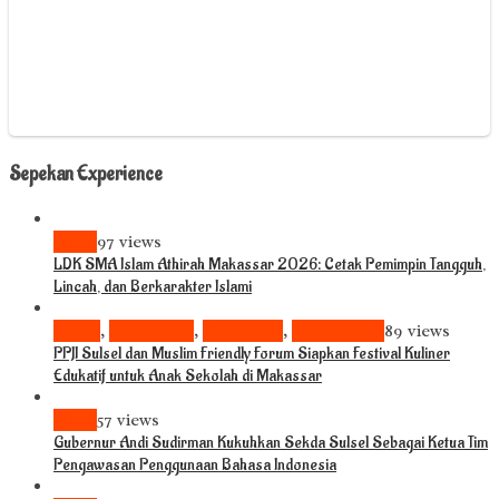
Sepekan Experience
News
97 views
LDK SMA Islam Athirah Makassar 2026: Cetak Pemimpin Tangguh,
Lincah, dan Berkarakter Islami
Bisnis
,
Komunitas
,
Pariwisata
,
Pendidikan
89 views
PPJI Sulsel dan Muslim Friendly Forum Siapkan Festival Kuliner
Edukatif untuk Anak Sekolah di Makassar
News
57 views
Gubernur Andi Sudirman Kukuhkan Sekda Sulsel Sebagai Ketua Tim
Pengawasan Penggunaan Bahasa Indonesia