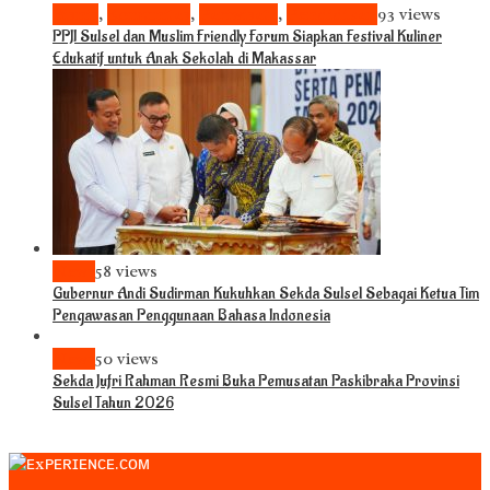
Bisnis
,
Komunitas
,
Pariwisata
,
Pendidikan
93 views
PPJI Sulsel dan Muslim Friendly Forum Siapkan Festival Kuliner
Edukatif untuk Anak Sekolah di Makassar
News
58 views
Gubernur Andi Sudirman Kukuhkan Sekda Sulsel Sebagai Ketua Tim
Pengawasan Penggunaan Bahasa Indonesia
News
50 views
Sekda Jufri Rahman Resmi Buka Pemusatan Paskibraka Provinsi
Sulsel Tahun 2026