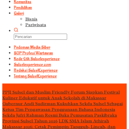
Komunitas
Pendidikan
Galeri
Bisnis
Pariwisata
Pedoman Media Siber
S0P Profesi Wartawan
Kode Etik Sulselexperience
Sulselexperience.com
Redaksi SulselExperience
Tentang SulselExperience
TEᖇᗩTᗩᔕ
PPJI Sulsel dan Muslim Friendly Forum Siapkan Festival
Kuliner Edukatif untuk Anak Sekolah di Makassar
Gubernur Andi Sudirman Kukuhkan Sekda Sulsel Sebagai
Ketua Tim Pengawasan Penggunaan Bahasa Indonesia
Sekda Jufri Rahman Resmi Buka Pemusatan Paskibraka
Provinsi Sulsel Tahun 2026
LDK SMA Islam Athirah
Makassar 2026: Cetak Pemimpin Tangguh, Lincah, dan