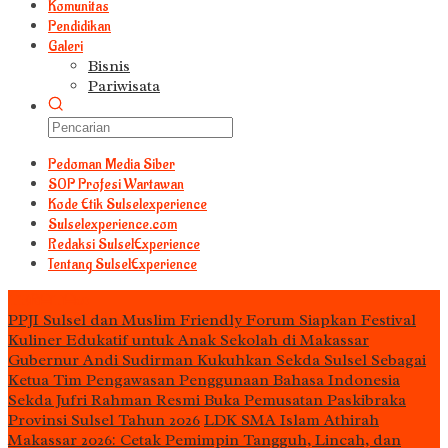
Komunitas
Pendidikan
Galeri
Bisnis
Pariwisata
Pedoman Media Siber
S0P Profesi Wartawan
Kode Etik Sulselexperience
Sulselexperience.com
Redaksi SulselExperience
Tentang SulselExperience
TEᖇᗩTᗩᔕ
PPJI Sulsel dan Muslim Friendly Forum Siapkan Festival
Kuliner Edukatif untuk Anak Sekolah di Makassar
Gubernur Andi Sudirman Kukuhkan Sekda Sulsel Sebagai
Ketua Tim Pengawasan Penggunaan Bahasa Indonesia
Sekda Jufri Rahman Resmi Buka Pemusatan Paskibraka
Provinsi Sulsel Tahun 2026
LDK SMA Islam Athirah
Makassar 2026: Cetak Pemimpin Tangguh, Lincah, dan