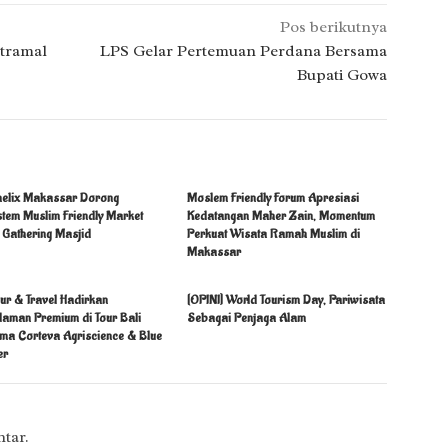
Pos berikutnya
tramal
LPS Gelar Pertemuan Perdana Bersama
Bupati Gowa
helix Makassar Dorong
Moslem Friendly Forum Apresiasi
stem Muslim Friendly Market
Kedatangan Maher Zain, Momentum
 Gathering Masjid
Perkuat Wisata Ramah Muslim di
Makassar
ur & Travel Hadirkan
[OPINI] World Tourism Day, Pariwisata
laman Premium di Tour Bali
Sebagai Penjaga Alam
ma Corteva Agriscience & Blue
er
tar.