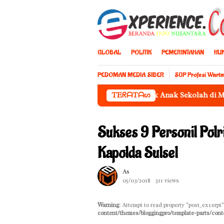
Loncat
ke
konten
GLOBAL
POLITIK
PEMERINTAHAN
HU
PEDOMAN MEDIA SIBER
S0P Profesi Wart
kan Festival Kuliner Edukatif untuk Anak Sekolah di Makassar
TEᖇᗩTᗩᔕ
Sukses 9 Personil Pol
Kapolda Sulsel
As
05/03/2018
311 views
Warning
: Attempt to read property "post_excerpt"
content/themes/bloggingpro/template-parts/cont