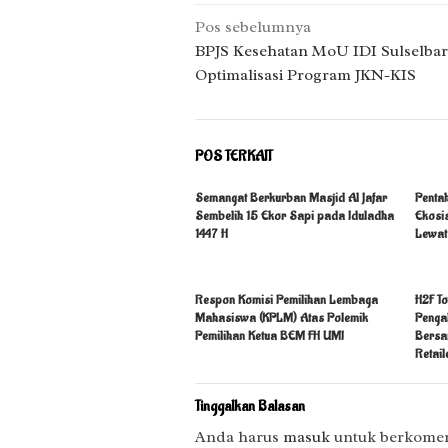
Navigasi
Pos sebelumnya
pos
BPJS Kesehatan MoU IDI Sulselbar
Optimalisasi Program JKN-KIS
POS TERKAIT
Semangat Berkurban Masjid Al Jafar
Penta
Sembelih 15 Ekor Sapi pada Iduladha
Ekosi
1447 H
Lewat
Respon Komisi Pemilihan Lembaga
H2F To
Mahasiswa (KPLM) Atas Polemik
Penga
Pemilihan Ketua BEM FH UMI
Bersa
Retail
Tinggalkan Balasan
Anda harus
masuk
untuk berkomen