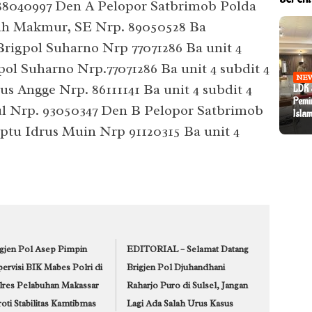
88040997 Den A Pelopor Satbrimob Polda
llah Makmur, SE Nrp. 89050528 Ba
Brigpol Suharno Nrp 77071286 Ba unit 4
pol Suharno Nrp.77071286 Ba unit 4 subdit 4
BIS
NE
PEN
us Angge Nrp. 86111141 Ba unit 4 subdit 4
LDK 
PPJI
NE
Pemi
NE
Gube
Festi
l Nrp. 93050347 Den B Pelopor Satbrimob
Sekd
Islam
Suls
Mak
Pask
riptu Idrus Muin Nrp 91120315 Ba unit 4
Peng
igjen Pol Asep Pimpin
EDITORIAL – Selamat Datang
ervisi BIK Mabes Polri di
Brigjen Pol Djuhandhani
lres Pelabuhan Makassar
Raharjo Puro di Sulsel, Jangan
oti Stabilitas Kamtibmas
Lagi Ada Salah Urus Kasus