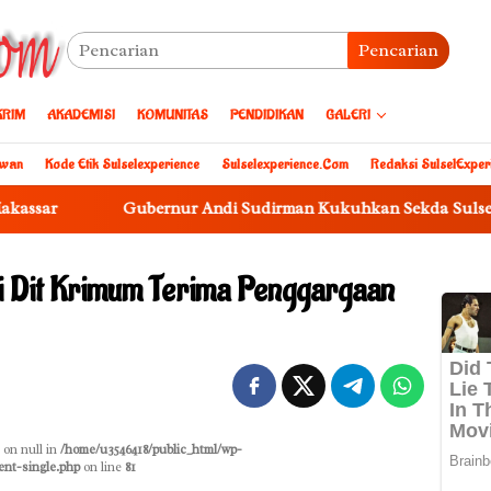
Pencarian
KRIM
AKADEMISI
KOMUNITAS
PENDIDIKAN
GALERI
awan
Kode Etik Sulselexperience
Sulselexperience.com
Redaksi SulselExper
Gubernur Andi Sudirman Kukuhkan Sekda Sulsel Sebagai 
ri Dit Krimum Terima Penggargaan
 on null in
/home/u3546418/public_html/wp-
ent-single.php
on line
81