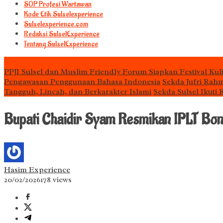
S0P Profesi Wartawan
Kode Etik Sulselexperience
Sulselexperience.com
Redaksi SulselExperience
Tentang SulselExperience
TEᖇᗩTᗩᔕ
PPJI Sulsel dan Muslim Friendly Forum Siapkan Festival Kul
Pengawasan Penggunaan Bahasa Indonesia
Sekda Jufri Rah
Tangguh, Lincah, dan Berkarakter Islami
Sekda Sulsel Ikuti
Bupati Chaidir Syam Resmikan IPLT Bon
Hasim Experience
20/02/2026
178 views