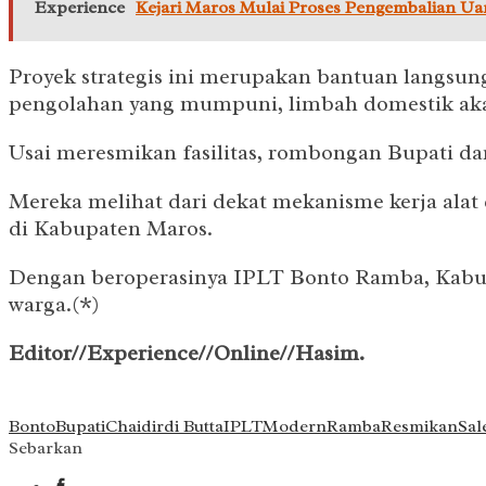
Experience
Kejari Maros Mulai Proses Pengembalian U
Proyek strategis ini merupakan bantuan langs
pengolahan yang mumpuni, limbah domestik akan
Usai meresmikan fasilitas, rombongan Bupati da
Mereka melihat dari dekat mekanisme kerja alat
di Kabupaten Maros.
Dengan beroperasinya IPLT Bonto Ramba, Kabupa
warga.(*)
Editor//Experience//Online//Hasim.
Bonto
Bupati
Chaidir
di Butta
IPLT
Modern
Ramba
Resmikan
Sal
Sebarkan