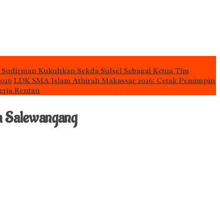
 Sudirman Kukuhkan Sekda Sulsel Sebagai Ketua Tim
2026
LDK SMA Islam Athirah Makassar 2026: Cetak Pemimpin
erja Rentan
ta Salewangang