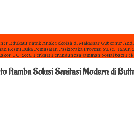
iner Edukatif untuk Anak Sekolah di Makassar
Gubernur Andi
man Resmi Buka Pemusatan Paskibraka Provinsi Sulsel Tahun 
 Rakor UCJ 2026, Perkuat Perlindungan Jaminan Sosial bagi Pek
to Ramba Solusi Sanitasi Modern di But