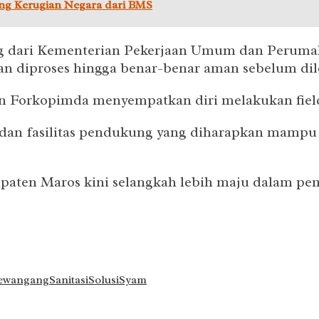
ang Kerugian Negara dari BMS
ung dari Kementerian Pekerjaan Umum dan Peruma
 diproses hingga benar-benar aman sebelum dile
n Forkopimda menyempatkan diri melakukan field t
 dan fasilitas pendukung yang diharapkan mampu 
ten Maros kini selangkah lebih maju dalam peme
ewangang
Sanitasi
Solusi
Syam