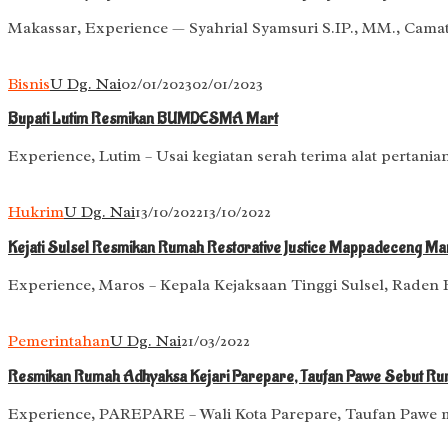
Makassar, Experience — Syahrial Syamsuri S.IP., MM., Ca
Bisnis
U Dg. Nai
02/01/2023
02/01/2023
Bupati Lutim Resmikan BUMDESMA Mart
Experience, Lutim – Usai kegiatan serah terima alat pertan
Hukrim
U Dg. Nai
13/10/2022
13/10/2022
Kejati Sulsel Resmikan Rumah Restorative Justice Mappadeceng Ma
Experience, Maros – Kepala Kejaksaan Tinggi Sulsel, Raden
Pemerintahan
U Dg. Nai
21/03/2022
Resmikan Rumah Adhyaksa Kejari Parepare, Taufan Pawe Sebut Ru
Experience, PAREPARE – Wali Kota Parepare, Taufan Pawe m