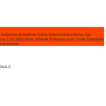
 Sudirman Kukuhkan Sekda Sulsel Sebagai Ketua Tim
2026
LDK SMA Islam Athirah Makassar 2026: Cetak Pemimpin
erja Rentan
Baca !!!