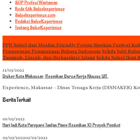
S0P Profesi Wartawan
Kode Etik Sulselexperience
Sulselexperience.com
Redaksi SulselExperience
Tentang SulselExperience
TEᖇᗩTᗩᔕ
PPJI Sulsel dan Muslim Friendly Forum Siapkan Festival Kul
Pengawasan Penggunaan Bahasa Indonesia
Sekda Jufri Rah
Tangguh, Lincah, dan Berkarakter Islami
Sekda Sulsel Ikuti
12/03/2022
Disker Kota Makassar, Resmikan Bursa Kerja Khusus UIT.
Experience, Makassar – Dinas Tenaga Kerja (DISNAKER) Kot
Berita Terkait
01/03/2022
Hari Jadi Kota Parepare Taufan Pawe Resmikan 10 Proyek Pemkot
02/02/2022
02/02/2022