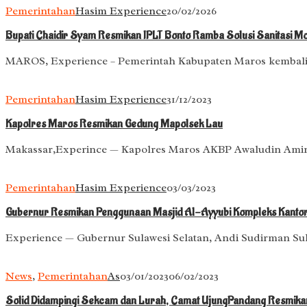
Pemerintahan
Hasim Experience
20/02/2026
Bupati Chaidir Syam Resmikan IPLT Bonto Ramba Solusi Sanitasi M
MAROS, Experience – Pemerintah Kabupaten Maros kembali
Pemerintahan
Hasim Experience
31/12/2023
Kapolres Maros Resmikan Gedung Mapolsek Lau
Makassar,Experince — Kapolres Maros AKBP Awaludin Amin 
Pemerintahan
Hasim Experience
03/03/2023
Gubernur Resmikan Penggunaan Masjid Al-Ayyubi Kompleks Kantor
Experience — Gubernur Sulawesi Selatan, Andi Sudirman S
News
,
Pemerintahan
As
03/01/2023
06/02/2023
Solid Didampingi Sekcam dan Lurah, Camat UjungPandang Resmika