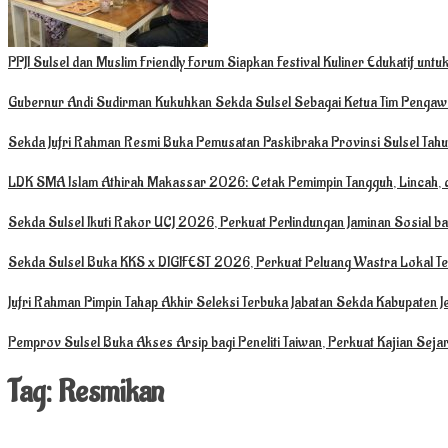
PPJI Sulsel dan Muslim Friendly Forum Siapkan Festival Kuliner Edukatif un
Gubernur Andi Sudirman Kukuhkan Sekda Sulsel Sebagai Ketua Tim Penga
Sekda Jufri Rahman Resmi Buka Pemusatan Paskibraka Provinsi Sulsel Ta
LDK SMA Islam Athirah Makassar 2026: Cetak Pemimpin Tangguh, Lincah, d
Sekda Sulsel Ikuti Rakor UCJ 2026, Perkuat Perlindungan Jaminan Sosial b
Sekda Sulsel Buka KKS x DIGIFEST 2026, Perkuat Peluang Wastra Lokal Te
Jufri Rahman Pimpin Tahap Akhir Seleksi Terbuka Jabatan Sekda Kabupaten 
Pemprov Sulsel Buka Akses Arsip bagi Peneliti Taiwan, Perkuat Kajian Sej
Tag:
Resmikan