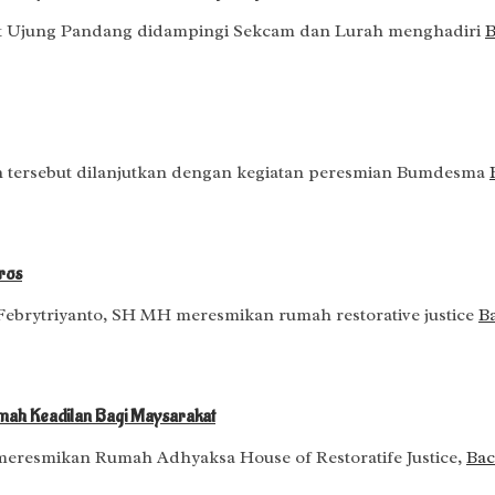
mat Ujung Pandang didampingi Sekcam dan Lurah menghadiri
B
ian tersebut dilanjutkan dengan kegiatan peresmian Bumdesma
ros
 Febrytriyanto, SH MH meresmikan rumah restorative justice
Ba
mah Keadilan Bagi Maysarakat
eresmikan Rumah Adhyaksa House of Restoratife Justice,
Baca