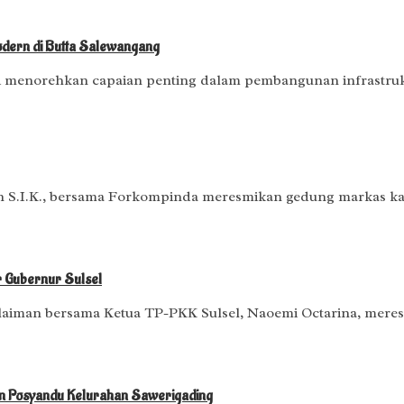
odern di Butta Salewangang
 menorehkan capaian penting dalam pembangunan infrastruk
S.I.K., bersama Forkompinda meresmikan gedung markas kan
 Gubernur Sulsel
ulaiman bersama Ketua TP-PKK Sulsel, Naoemi Octarina, mer
n Posyandu Kelurahan Sawerigading