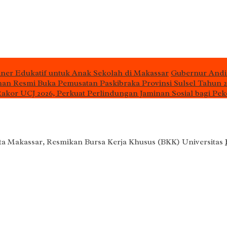
iner Edukatif untuk Anak Sekolah di Makassar
Gubernur Andi
man Resmi Buka Pemusatan Paskibraka Provinsi Sulsel Tahun 
 Rakor UCJ 2026, Perkuat Perlindungan Jaminan Sosial bagi Pek
a Makassar, Resmikan Bursa Kerja Khusus (BKK) Universitas