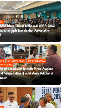
WS
98 views
SMA Islam Athirah Makassar 2026: Cetak
mpin Tangguh, Lincah, dan Berkarakter
i
NIS
,
KOMUNITAS
,
PARIWISATA
,
DIDIKAN
90 views
 Sulsel dan Muslim Friendly Forum Siapkan
val Kuliner Edukatif untuk Anak Sekolah di
assar
WS
58 views