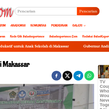
Pencarian
KRIM
AKADEMISI
KOMUNITAS
PENDIDIKAN
GALERI
awan
Kode Etik Sulselexperience
Sulselexperience.com
Redaksi SulselExper
ak Sekolah di Makassar
Gubernur Andi Sudirman Kukuhka
i Makassar