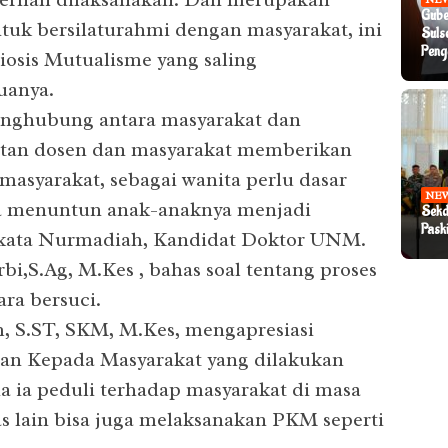
Gube
uk bersilaturahmi dengan masyarakat, ini
Suls
Peng
sis Mutualisme yang saling
uanya.
enghubung antara masyarakat dan
batan dosen dan masyarakat memberikan
syarakat, sebagai wanita perlu dasar
NE
a menuntun anak-anaknya menjadi
Sekd
Pask
, kata Nurmadiah, Kandidat Doktor UNM.
bi,S.Ag, M.Kes , bahas soal tentang proses
ara bersuci.
, S.ST, SKM, M.Kes, mengapresiasi
ian Kepada Masyarakat yang dilakukan
a ia peduli terhadap masyarakat di masa
s lain bisa juga melaksanakan PKM seperti