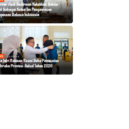
rnur Andi Sudirman Kukuhkan Sekda
el Sebagai Ketua Tim Pengawasan
gunaan Bahasa Indonesia
WS
50 views
a Jufri Rahman Resmi Buka Pemusatan
ibraka Provinsi Sulsel Tahun 2026