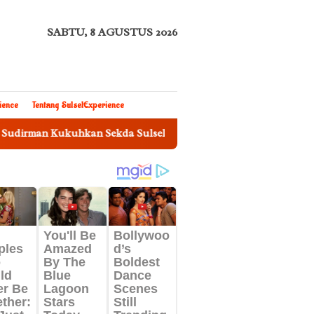
SABTU, 8 AGUSTUS 2026
ience
Tentang SulselExperience
n Sekda Sulsel Sebagai Ketua Tim Pengawasan Penggunaan Baha