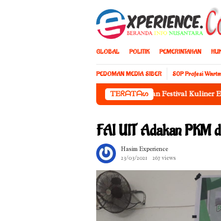
Loncat
ke
konten
GLOBAL
POLITIK
PEMERINTAHAN
HU
PEDOMAN MEDIA SIBER
S0P Profesi Wart
uslim Friendly Forum Siapkan Festival Kuliner Edukatif untuk An
TEᖇᗩTᗩᔕ
FAI UIT Adakan PKM d
Hasim Experience
23/03/2021
267 views