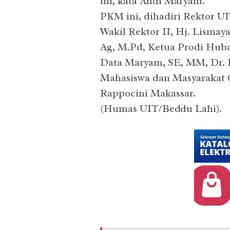
ini, kata Andi Maryam.
PKM ini, dihadiri Rektor U
Wakil Rektor II, Hj. Lismay
Ag, M.Pd, Ketua Prodi Hub
Data Maryam, SE, MM, Dr. 
Mahasiswa dan Masyarakat 
Rappocini Makassar.
(Humas UIT/Beddu Lahi).