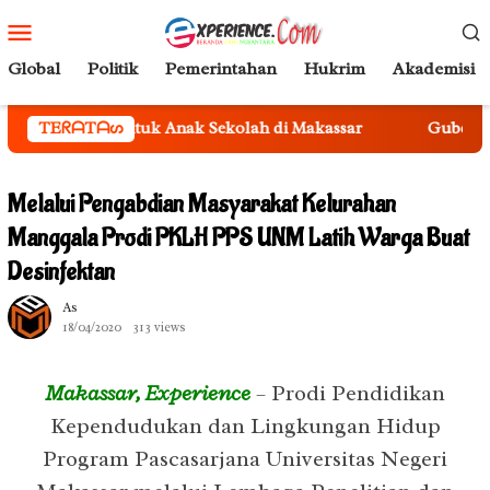
Loncat
Menu
ke
Mobile
konten
Global
Politik
Pemerintahan
Hukrim
Akademisi
ntuk Anak Sekolah di Makassar
TEᖇᗩTᗩᔕ
Gubernur Andi Sudirman K
Melalui Pengabdian Masyarakat Kelurahan
Manggala Prodi PKLH PPS UNM Latih Warga Buat
Desinfektan
As
18/04/2020
313 views
Makassar, Experience
– Prodi Pendidikan
Kependudukan dan Lingkungan Hidup
Program Pascasarjana Universitas Negeri