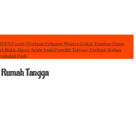
IFEST 2026, Perkuat Peluang Wastra Lokal Tembus Pasar
l Buka Akses Arsip bagi Peneliti Taiwan, Perkuat Kajian
roduksi Padi
n Rumah Tangga