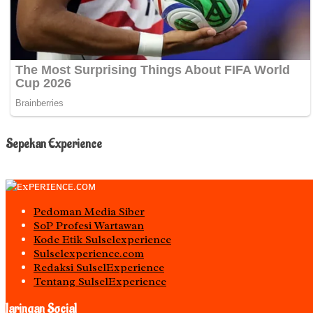
Sepekan Experience
Pedoman Media Siber
S0P Profesi Wartawan
Kode Etik Sulselexperience
Sulselexperience.com
Redaksi SulselExperience
Tentang SulselExperience
Jaringan Social