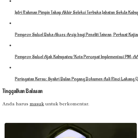
Jufri Rahman Pimpin Tahap Akhir Seleksi Terbuka Jabatan Sekda Kabu
Pemprov Sulsel Buka Akses Arsip bagi Peneliti Taiwan, Perkuat Kaj
Pemprov Sulsel Ajak Kabupaten/Kota Percepat Implementasi PM-AAS
Peringatan Keras: Syahri Bulan Pegang Dokumen Asli Rinci Lakang 
Tinggalkan Balasan
Anda harus
masuk
untuk berkomentar.