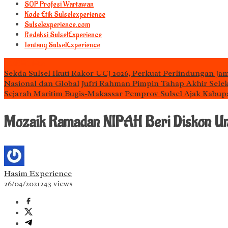
S0P Profesi Wartawan
Kode Etik Sulselexperience
Sulselexperience.com
Redaksi SulselExperience
Tentang SulselExperience
TEᖇᗩTᗩᔕ
Sekda Sulsel Ikuti Rakor UCJ 2026, Perkuat Perlindungan Jam
Nasional dan Global
Jufri Rahman Pimpin Tahap Akhir Selek
Sejarah Maritim Bugis-Makassar
Pemprov Sulsel Ajak Kabup
Mozaik Ramadan NIPAH Beri Diskon Unt
Hasim Experience
26/04/2021
243 views