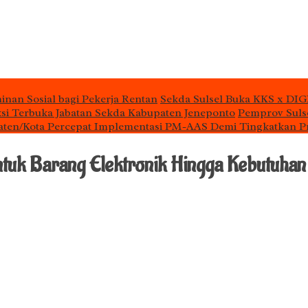
inan Sosial bagi Pekerja Rentan
Sekda Sulsel Buka KKS x DIG
si Terbuka Jabatan Sekda Kabupaten Jeneponto
Pemprov Sulse
aten/Kota Percepat Implementasi PM-AAS Demi Tingkatkan P
uk Barang Elektronik Hingga Kebutuha