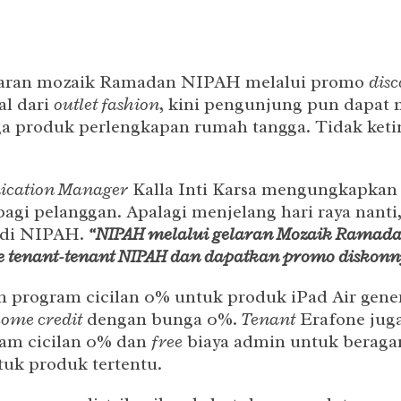
laran mozaik Ramadan NIPAH melalui promo
dis
al dari
outlet fashion
, kini pengunjung pun dapat 
ga produk perlengkapan rumah tangga. Tidak ket
ication Manager
Kalla Inti Karsa mengungkapkan
i pelanggan. Apalagi menjelang hari raya nanti,
a di NIPAH.
“NIPAH melalui gelaran Mozaik Ramada
e tenant-tenant NIPAH dan dapatkan promo diskon
 program cicilan 0% untuk produk iPad Air gener
ome credit
dengan bunga 0%.
Tenant
Erafone jug
ram cicilan 0% dan
free
biaya admin untuk beragam
uk produk tertentu.